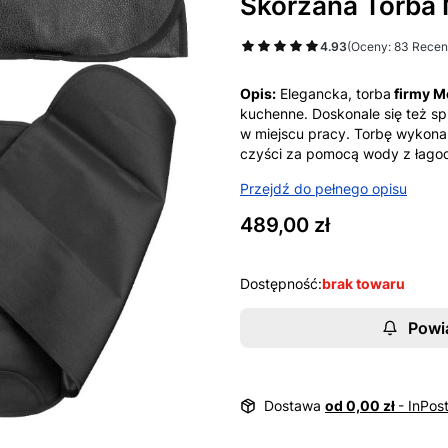
Skórzana Torba 
4.93
(Oceny: 83 Recenz
Opis:
Elegancka, torba
firmy M
kuchenne. Doskonale się też 
w miejscu pracy. Torbę wykona
czyści za pomocą wody z łago
Przejdź do pełnego opisu
Cena
489,00 zł
Dostępność:
brak towaru
Powi
Dostawa
od 0,00 zł
- InPos