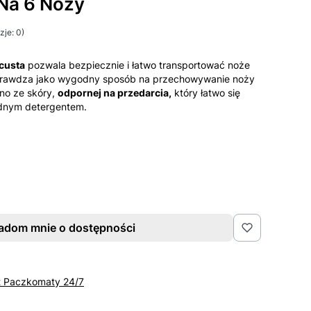
Na 6 Noży
je: 0)
custa
pozwala bezpiecznie i łatwo transportować noże
sprawdza jako wygodny sposób na przechowywanie noży
no ze skóry,
odpornej na przedarcia,
który łatwo się
dnym detergentem.
adom mnie o dostępności
t Paczkomaty 24/7