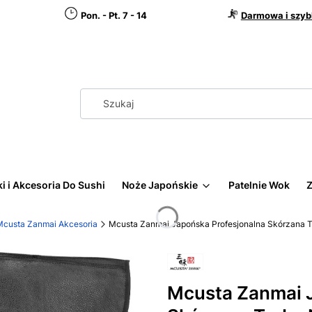
Pon. - Pt. 7 - 14
Darmowa i szyb
i i Akcesoria Do Sushi
Noże Japońskie
Patelnie Wok
Z
Mcusta Zanmai Akcesoria
Mcusta Zanmai Japońska Profesjonalna Skórzana 
Mcusta Zanmai J