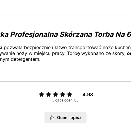
a Profesjonalna Skórzana Torba Na 
a
pozwala bezpiecznie i łatwo transportować noże kuchen
wanie noży w miejscu pracy. Torbę wykonano ze skóry,
o
dnym detergentem.
4.93
Liczba ocen: 83
Oceń i opisz