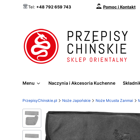
Pomoc i Kontakt
Tel:
+48 792 659 743
Menu
Naczynia i Akcesoria Kuchenne
Składnik
PrzepisyChinskie.pl
Noże Japońskie
Noże Mcusta Zanmai