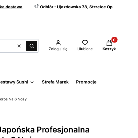
ka dostawa
Odbiór - Ujazdowska 78, Strzelce Op.
Produkty w kos
Wyczyść
Szukaj
Zaloguj się
Ulubione
Koszyk
estawy Sushi
Strefa Marek
Promocje
Torba Na 6 Noży
apońska Profesjonalna