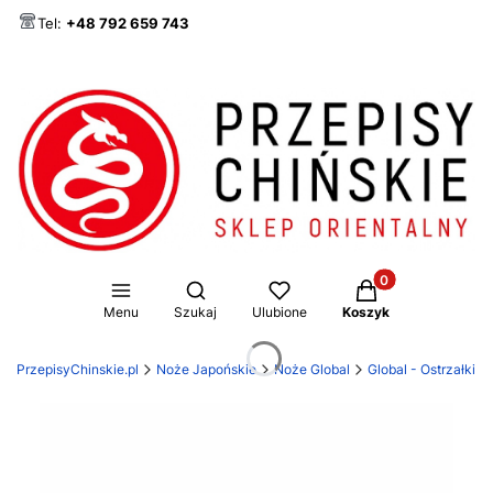
Tel:
+48 792 659 743
Produkty w koszy
Otwórz wyszukiwarkę
Menu
Szukaj
Ulubione
Koszyk
PrzepisyChinskie.pl
Noże Japońskie
Noże Global
Global - Ostrzałki