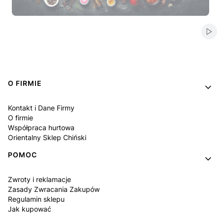
Naciśnij Enter lub spację, aby otworzyć stronę.
Naciśnij Enter lub spację, aby otworzyć stronę.
Naciśnij Enter lub spację, aby otworzyć stronę.
Naciśnij Enter lub spację, aby otworzyć stronę.
Naciśnij Enter lub spację, aby otworzyć stronę.
Włą
Linki w stopce
O FIRMIE
Kontakt i Dane Firmy
O firmie
Współpraca hurtowa
Orientalny Sklep Chiński
POMOC
Zwroty i reklamacje
Zasady Zwracania Zakupów
Regulamin sklepu
Jak kupować