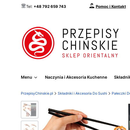
Pomoc i Kontakt
Tel:
+48 792 659 743
Menu
Naczynia i Akcesoria Kuchenne
Składnik
PrzepisyChinskie.pl
Składniki i Akcesoria Do Sushi
Pałeczki D