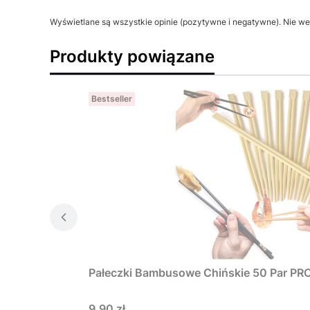
Wyświetlane są wszystkie opinie (pozytywne i negatywne). Nie wer
Produkty powiązane
Bestseller
Pałeczki Bambusowe Chińskie 50 Par P
Cena
9,90 zł