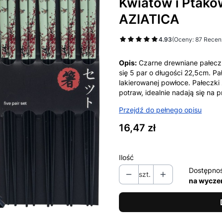
Kwiatów i Ptak
AZIATICA
4.93
(Oceny: 87 Recenz
Opis:
Czarne drewniane pałecz
się 5 par o długości 22,5cm. Pa
lakierowanej powłoce. Pałeczk
potraw, idealnie nadają się na p
Przejdź do pełnego opisu
Cena
16,47 zł
Ilość
Dostępno
szt.
na wycze