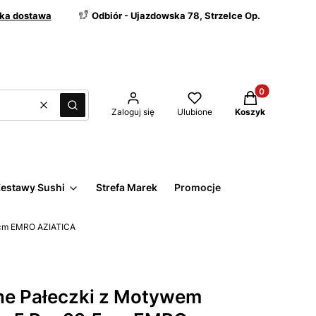
ka dostawa
Odbiór - Ujazdowska 78, Strzelce Op.
Produkty w kos
Wyczyść
Szukaj
Zaloguj się
Ulubione
Koszyk
estawy Sushi
Strefa Marek
Promocje
5cm EMRO AZIATICA
ne Pałeczki z Motywem