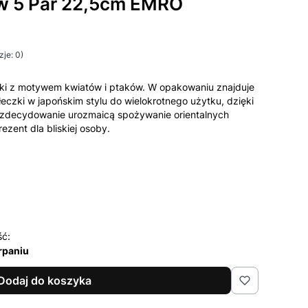
ów 5 Par 22,5cm EMRO
je: 0)
ki z motywem kwiatów i ptaków. W opakowaniu znajduje
łeczki w japońskim stylu do wielokrotnego użytku, dzięki
i zdecydowanie urozmaicą spożywanie orientalnych
rezent dla bliskiej osoby.
ść:
rpaniu
Dodaj do koszyka