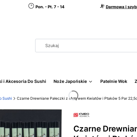
Pon. - Pt. 7 - 14
Darmowa i szyb
i i Akcesoria Do Sushi
Noże Japońskie
Patelnie Wok
Z
o Sushi
Czarne Drewniane Pałeczki z Motywem Kwiatów i Ptaków 5 Par 22,
Czarne Drewnia