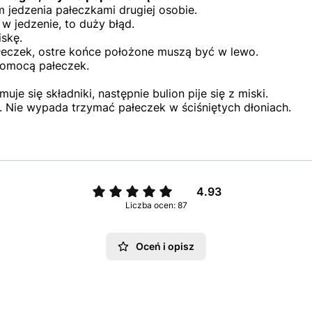
jedzenia pałeczkami drugiej osobie.
w jedzenie, to duży błąd.
skę.
eczek, ostre końce położone muszą być w lewo.
pomocą pałeczek.
e się składniki, następnie bulion pije się z miski.
luz. Nie wypada trzymać pałeczek w ściśniętych dłoniach.
4.93
Liczba ocen: 87
Oceń i opisz