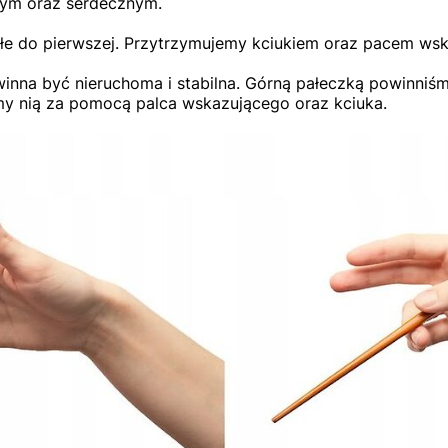
ym oraz serdecznym.
łe do pierwszej. Przytrzymujemy kciukiem oraz pacem ws
owinna być nieruchoma i stabilna. Górną pałeczką powinni
my nią za pomocą palca wskazującego oraz kciuka.