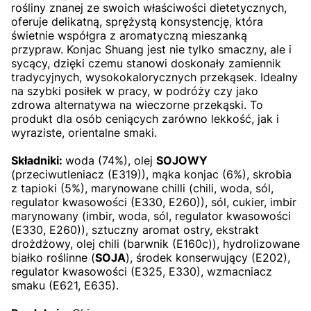
rośliny znanej ze swoich właściwości dietetycznych,
oferuje delikatną, sprężystą konsystencję, która
świetnie współgra z aromatyczną mieszanką
przypraw. Konjac Shuang jest nie tylko smaczny, ale i
sycący, dzięki czemu stanowi doskonały zamiennik
tradycyjnych, wysokokalorycznych przekąsek. Idealny
na szybki posiłek w pracy, w podróży czy jako
zdrowa alternatywa na wieczorne przekąski. To
produkt dla osób ceniących zarówno lekkość, jak i
wyraziste, orientalne smaki.
Składniki:
woda (74%), olej
SOJOWY
(przeciwutleniacz (E319)), mąka konjac (6%), skrobia
z tapioki (5%), marynowane chilli (chili, woda, sól,
regulator kwasowości (E330, E260)), sól, cukier, imbir
marynowany (imbir, woda, sól, regulator kwasowości
(E330, E260)), sztuczny aromat ostry, ekstrakt
drożdżowy, olej chili (barwnik (E160c)), hydrolizowane
białko roślinne (
SOJA
), środek konserwujący (E202),
regulator kwasowości (E325, E330), wzmacniacz
smaku (E621, E635).