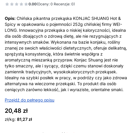
0.00
(Oceny: 0 Recenzje: 0)
Opis:
Chińska pikantna przekąska KONJAC SHUANG Hot &
Spicy w opakowaniu o pojemności 252g chińskiej firmy WEI-
LONG. Innowacyjna przekąska o niskiej kaloryczności, idealna
dla osób dbających o zdrową dietę, ale nie rezygnujących z
intensywnych smaków. Wykonana na bazie konjaku, rośliny
znanej ze swoich właściwości dietetycznych, oferuje delikatną,
sprężystą konsystencję, która świetnie współgra z
aromatyczną mieszanką przypraw. Konjac Shuang jest nie
tylko smaczny, ale i sycący, dzięki czemu stanowi doskonały
zamiennik tradycyjnych, wysokokalorycznych przekąsek.
Idealny na szybki posiłek w pracy, w podróży czy jako zdrowa
alternatywa na wieczorne przekąski. To produkt dla osób
ceniących zarówno lekkość, jak i wyraziste, orientalne smaki.
Przejdź do pełnego opisu
Cena
20,48 zł
zł/kg:
81,27 zł