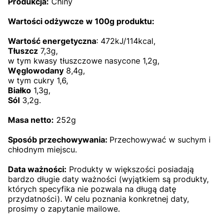
Produkcja:
Chiny
Wartości odżywcze w 100g produktu:
Wartość energetyczna
: 472kJ/114kcal,
Tłuszcz
7,3g,
w tym kwasy tłuszczowe nasycone 1,2g,
Węglowodany
8,4g,
w tym cukry 1,6,
Białko
1,3g,
Sól
3,2g.
Masa netto:
252g
Sposób przechowywania:
Przechowywać w suchym i
chłodnym miejscu.
Data ważności:
Produkty w większości posiadają
bardzo długie daty ważności (wyjątkiem są produkty,
których specyfika nie pozwala na długą datę
przydatności). W celu poznania konkretnej daty,
prosimy o zapytanie mailowe.