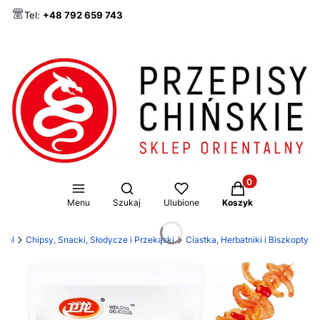
Tel:
+48 792 659 743
Produkty w koszy
Otwórz wyszukiwarkę
Menu
Szukaj
Ulubione
Koszyk
e.pl
Chipsy, Snacki, Słodycze i Przekąski
Ciastka, Herbatniki i Biszkopty