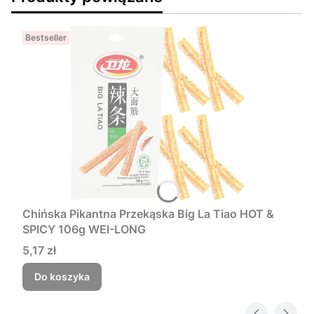
Bestseller
Chińska Pikantna Przekąska Big La Tiao HOT &
SPICY 106g WEI-LONG
Cena
5,17 zł
Do koszyka