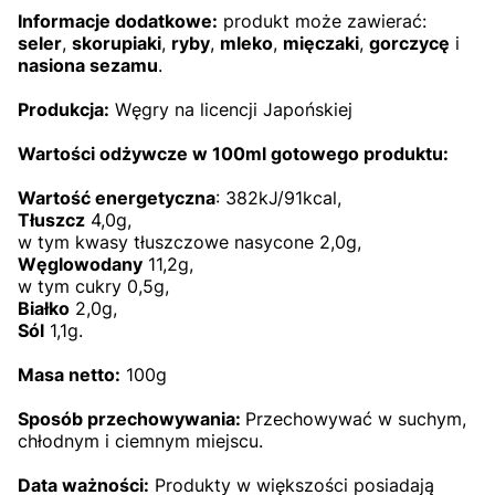
Informacje dodatkowe:
produkt może zawierać:
seler
,
skorupiaki
,
ryby
,
mleko
,
mięczaki
,
gorczycę
i
nasiona sezamu
.
Produkcja:
Węgry na licencji Japońskiej
Wartości odżywcze w 100ml gotowego produktu:
Wartość energetyczna
: 382kJ/91kcal,
Tłuszcz
4,0g,
w tym kwasy tłuszczowe nasycone 2,0g,
Węglowodany
11,2g,
w tym cukry 0,5g,
Białko
2,0g,
Sól
1,1g.
Masa netto:
100g
Sposób przechowywania:
Przechowywać w suchym,
chłodnym i ciemnym miejscu.
Data ważności:
Produkty w większości posiadają