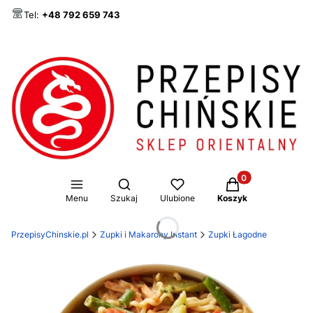
Tel:
+48 792 659 743
Produkty w koszy
Otwórz wyszukiwarkę
Menu
Szukaj
Ulubione
Koszyk
PrzepisyChinskie.pl
Zupki i Makarony Instant
Zupki Łagodne