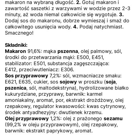
makaron na wybraną długość.
2.
Gotuj makaron i
zawartość saszetki z warzywami w wodzie przez 2-3
minuty, aż woda niemal całkowicie się wygotuje.
3.
Dodaj sos do makaronu, dobrze wymieszaj i smaż do
całkowitego usunięcia wody.
4.
Podaj natychmiast.
Smacznego!
Składniki:
Makaron
91,6%: mąka
pszenna
, olej palmowy, sól,
środki do przetwarzania mąki: E500, E451,
stabilizator: E501, substancja zagęszczająca:
E412, przeciwutleniacz: E306.
Sos przyprawowy
7,2%: sól, wzmacniacze smaku:
E621, E635, cukier, sos
sojowy
w proszku (
soja
,
pszenica
, sól, maltodekstryna), hydrolizowane białko
kukurydziane, przyprawy, barwnik: karmel
amoniakalny, aromat, por, ekstrakt drożdżowy, olej
rzepakowy, regulator kwasowości: kwas cytrynowy,
środek antyadhezyjny: dwutlenek krzemu.
Olej przyprawowy
1,2%: olej z prażonego
sezamu
(99,2% w oleju przyprawowym), olej rzepakowy,
barwnik: ekstrakt paprykowy, aromat.