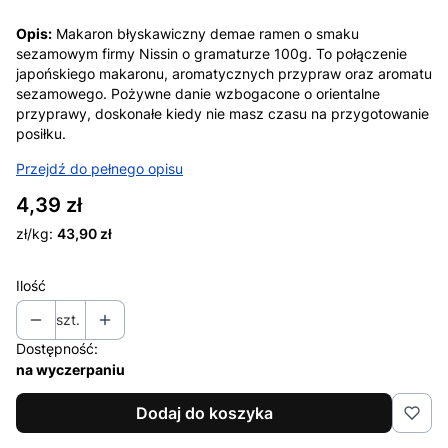
Opis:
Makaron błyskawiczny demae ramen o smaku
sezamowym firmy Nissin o gramaturze 100g. To połączenie
japońskiego makaronu, aromatycznych przypraw oraz aromatu
sezamowego. Pożywne danie wzbogacone o orientalne
przyprawy, doskonałe kiedy nie masz czasu na przygotowanie
posiłku.
Przejdź do pełnego opisu
Cena
4,39 zł
zł/kg:
43,90 zł
Ilość
szt.
Dostępność:
na wyczerpaniu
Dodaj do koszyka