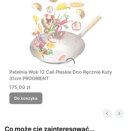
Patelnia Wok 12 Cali Płaskie Dno Ręcznie Kuty
31cm PROORIENT
Cena
175,00 zł
Do koszyka
Co może cię zainteresować...