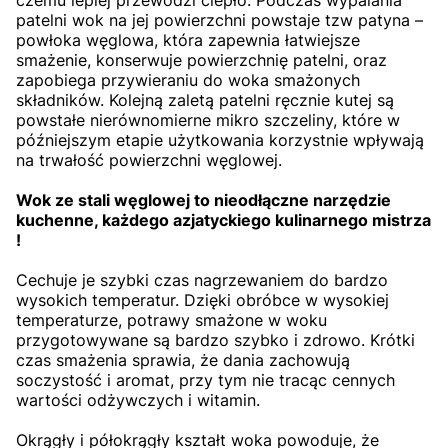
patelni wok na jej powierzchni powstaje tzw patyna –
powłoka węglowa, która zapewnia łatwiejsze
smażenie, konserwuje powierzchnię patelni, oraz
zapobiega przywieraniu do woka smażonych
składników. Kolejną zaletą patelni ręcznie kutej są
powstałe nierównomierne mikro szczeliny, które w
późniejszym etapie użytkowania korzystnie wpływają
na trwałość powierzchni węglowej.
Wok ze stali węglowej to nieodłączne narzędzie
kuchenne, każdego azjatyckiego kulinarnego mistrza
!
Cechuje je szybki czas nagrzewaniem do bardzo
wysokich temperatur. Dzięki obróbce w wysokiej
temperaturze, potrawy smażone w woku
przygotowywane są bardzo szybko i zdrowo. Krótki
czas smażenia sprawia, że dania zachowują
soczystość i aromat, przy tym nie tracąc cennych
wartości odżywczych i witamin.
Okrągły i półokrągły kształt woka powoduje, że