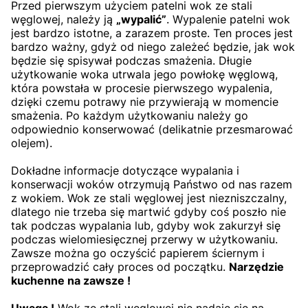
Przed pierwszym użyciem patelni wok ze stali
węglowej, należy ją
„wypalić”
. Wypalenie patelni wok
jest bardzo istotne, a zarazem proste. Ten proces jest
bardzo ważny, gdyż od niego zależeć będzie, jak wok
będzie się spisywał podczas smażenia. Długie
użytkowanie woka utrwala jego powłokę węglową,
która powstała w procesie pierwszego wypalenia,
dzięki czemu potrawy nie przywierają w momencie
smażenia. Po każdym użytkowaniu należy go
odpowiednio konserwować (delikatnie przesmarować
olejem).
Dokładne informacje dotyczące wypalania i
konserwacji woków otrzymują Państwo od nas razem
z wokiem. Wok ze stali węglowej jest niezniszczalny,
dlatego nie trzeba się martwić gdyby coś poszło nie
tak podczas wypalania lub, gdyby wok zakurzył się
podczas wielomiesięcznej przerwy w użytkowaniu.
Zawsze można go oczyścić papierem ściernym i
przeprowadzić cały proces od początku.
Narzędzie
kuchenne na zawsze !
Uwaga !
Wok ze stali węglowej nie nadaje się na