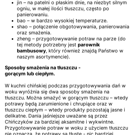
jin – na patelni o płaskim dnie, na niezbyt silnym
ogniu, w małej ilości tłuszczu, często po
panierowaniu.
bao – w bardzo wysokiej temperaturze.
shao – połączenie obgotowywania, panierowania
oraz smażenia.
zheng – przygotowywanie potraw na parze (do
tej metody potrzebny jest
parownik
bambusowy
, który również znajdą Państwo w
naszym asortymencie).
Sposoby smażenia na tłuszczu -
gorącym lub ciepłym.
W kuchni chińskiej podczas przygotowywania dań w
woku wyróżnia się dwa sposoby smażenia na
tłuszczu. Można smażyć w gorącym tłuszczu – wtedy
potrawy będą zarumienione i chrupiące oraz w
tłuszczu ciepłym – wtedy produkty pozostają jasne i
delikatne. Dania jaśniejsze uważane są przez
Chińczyków za bardziej aksamitne i wykwintne.
Przygotowywanie potraw w woku z użyciem tłuszczu
nie oznacza, że potrawy są tłuste - nic bardziej