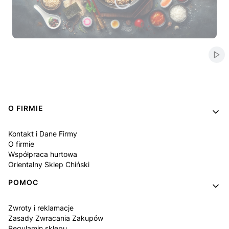
Naciśnij Enter lub spację, aby otworzyć stronę.
Naciśnij Enter lub spację, aby otworzyć stronę.
Naciśnij Enter lub spację, aby otworzyć stronę.
Naciśnij Enter lub spację, aby otworzyć stronę.
Naciśnij Enter lub spację, aby otworzyć stronę.
Włą
Linki w stopce
O FIRMIE
Kontakt i Dane Firmy
O firmie
Współpraca hurtowa
Orientalny Sklep Chiński
POMOC
Zwroty i reklamacje
Zasady Zwracania Zakupów
Regulamin sklepu