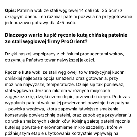
Opis:
Patelnia wok ze stali węglowej 14 cali (ok. 35,5cm) z
okrągłym dnem. Ten rozmiar patelni pozwala na przygotowanie
jednorazowo potrawy dla 4-5 osób.
Dlaczego warto kupić ręcznie kutą chińską patelnie
ze stali węglowej firmy ProOrient?
Dzięki naszej współpracy z chińskimi producentami woków,
otrzymują Państwo towar najwyższej jakości.
Ręcznie kute woki ze stali węglowej, to w tradycyjnej kuchni
chińskiej najlepsza opcja smażenia oraz gotowania, przy
możliwie najwyższej temperaturze. Dzieje się tak ponieważ,
stal węglowa uderzana młotem w różnych miejscach
zagęszcza się, dzięki czemu lepiej przewodzi ciepło. Podczas
wypalania patelni wok na jej powierzchni powstaje tzw patyna
– powłoka węglowa, która zapewnia łatwiejsze smażenie,
konserwuje powierzchnię patelni, oraz zapobiega przywieraniu
do woka smażonych składników. Kolejną zaletą patelni ręcznie
kutej są powstałe nierównomierne mikro szczeliny, które w
późniejszym etapie użytkowania korzystnie wpływają na