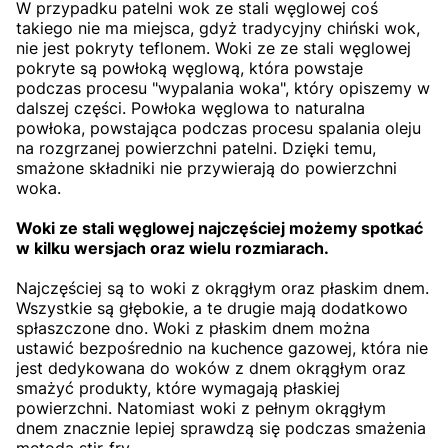
W przypadku patelni wok ze stali węglowej coś
takiego nie ma miejsca, gdyż tradycyjny chiński wok,
nie jest pokryty teflonem. Woki ze ze stali węglowej
pokryte są powłoką węglową, która powstaje
podczas procesu "wypalania woka", który opiszemy w
dalszej części. Powłoka węglowa to naturalna
powłoka, powstająca podczas procesu spalania oleju
na rozgrzanej powierzchni patelni. Dzięki temu,
smażone składniki nie przywierają do powierzchni
woka.
Woki ze stali węglowej najczęściej możemy spotkać
w kilku wersjach oraz wielu rozmiarach.
Najczęściej są to woki z okrągłym oraz płaskim dnem.
Wszystkie są głębokie, a te drugie mają dodatkowo
spłaszczone dno. Woki z płaskim dnem można
ustawić bezpośrednio na kuchence gazowej, która nie
jest dedykowana do woków z dnem okrągłym oraz
smażyć produkty, które wymagają płaskiej
powierzchni. Natomiast woki z pełnym okrągłym
dnem znacznie lepiej sprawdzą się podczas smażenia
metodą stir-fry.