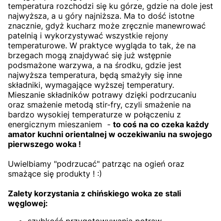
temperatura rozchodzi się ku górze, gdzie na dole jest
najwyższa, a u góry najniższa. Ma to dość istotne
znacznie, gdyż kucharz może zręcznie manewrować
patelnią i wykorzystywać wszystkie rejony
temperaturowe. W praktyce wygląda to tak, że na
brzegach mogą znajdywać się już wstępnie
podsmażone warzywa, a na środku, gdzie jest
najwyższa temperatura, będą smażyły się inne
składniki, wymagające wyższej temperatury.
Mieszanie składników potrawy dzięki podrzucaniu
oraz smażenie metodą stir-fry, czyli smażenie na
bardzo wysokiej temperaturze w połączeniu z
energicznym mieszaniem -
to coś na co czeka każdy
amator kuchni orientalnej w oczekiwaniu na swojego
pierwszego woka !
Uwielbiamy "podrzucać" patrząc na ogień oraz
smażące się produkty ! :)
Zalety korzystania z chińskiego woka ze stali
węglowej:
szybkość przygotowywania potraw,