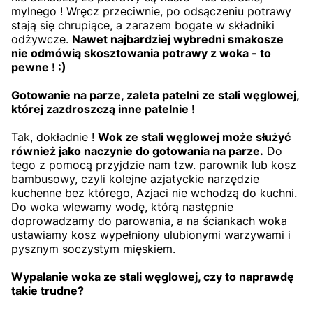
mylnego ! Wręcz przeciwnie, po odsączeniu potrawy
stają się chrupiące, a zarazem bogate w składniki
odżywcze.
Nawet najbardziej wybredni smakosze
nie odmówią skosztowania potrawy z woka - to
pewne ! :)
Gotowanie na parze, zaleta patelni ze stali węglowej,
której zazdroszczą inne patelnie !
Tak, dokładnie !
Wok ze stali węglowej może służyć
również jako naczynie do gotowania na parze.
Do
tego z pomocą przyjdzie nam tzw. parownik lub kosz
bambusowy, czyli kolejne azjatyckie narzędzie
kuchenne bez którego, Azjaci nie wchodzą do kuchni.
Do woka wlewamy wodę, którą następnie
doprowadzamy do parowania, a na ściankach woka
ustawiamy kosz wypełniony ulubionymi warzywami i
pysznym soczystym mięskiem.
Wypalanie woka ze stali węglowej, czy to naprawdę
takie trudne?