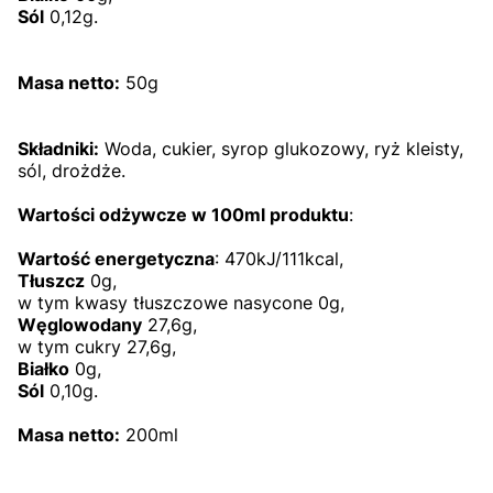
Sól
0,12g.
Masa netto:
50g
Składniki:
Woda, cukier, syrop glukozowy, ryż kleisty,
sól, drożdże.
Wartości odżywcze w 100ml
produktu
:
Wartość energetyczna
: 470kJ/111kcal,
Tłuszcz
0g,
w tym kwasy tłuszczowe nasycone 0g,
Węglowodany
27,6g,
w tym cukry 27,6g,
Białko
0g,
Sól
0,10g.
Masa netto:
200ml