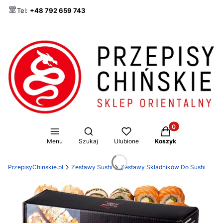
Tel:
+48 792 659 743
Produkty w koszy
Otwórz wyszukiwarkę
Menu
Szukaj
Ulubione
Koszyk
PrzepisyChinskie.pl
Zestawy Sushi
Zestawy Składników Do Sushi