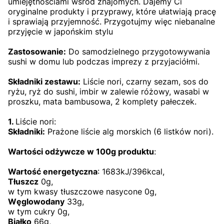
umiejętnościami wśród znajomych. Dajemy Ci
oryginalne produkty i przyprawy, które ułatwiają pracę
i sprawiają przyjemność. Przygotujmy więc niebanalne
przyjęcie w japońskim stylu
Zastosowanie:
Do samodzielnego przygotowywania
sushi w domu lub podczas imprezy z przyjaciółmi.
Składniki zestawu:
L
iście nori, czarny sezam, sos do
ryżu, ryż do sushi, imbir w zalewie różowy, wasabi w
proszku, mata bambusowa, 2 komplety pałeczek.
1.
Liście nori:
Składniki:
Prażone liście alg morskich (6 listków nori).
Wartości odżywcze w 100g
produktu
:
Wartość energetyczna
: 1683kJ/396kcal,
Tłuszcz
0g,
w tym kwasy tłuszczowe nasycone 0g,
Węglowodany
33g,
w tym cukry 0g,
Białko
66g,