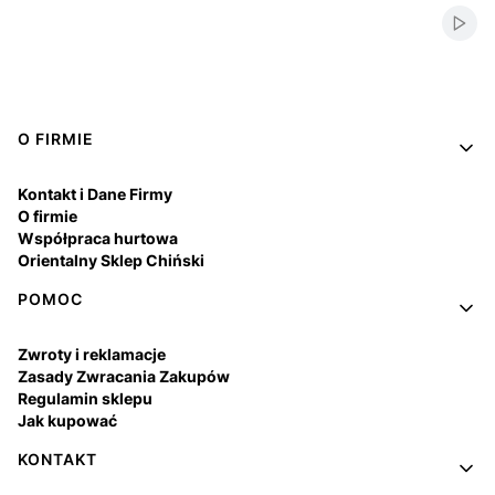
Włąc
Linki w stopce
O FIRMIE
Kontakt i Dane Firmy
O firmie
Współpraca hurtowa
Orientalny Sklep Chiński
POMOC
Zwroty i reklamacje
Zasady Zwracania Zakupów
Regulamin sklepu
Jak kupować
KONTAKT