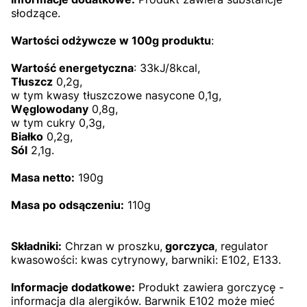
słodzące.
Wartości odżywcze w 100g
produktu
:
Wartość energetyczna
: 33kJ/8kcal,
Tłuszcz
0,2g,
w tym kwasy tłuszczowe nasycone 0,1g,
Węglowodany
0,8g,
w tym cukry 0,3g,
Białko
0,2g,
Sól
2,1g.
Masa netto:
190g
Masa po odsączeniu:
110g
Składniki:
Chrzan w proszku,
gorczyca
, regulator
kwasowości: kwas cytrynowy, barwniki: E102, E133.
Informacje dodatkowe:
Produkt zawiera
gorczycę -
informacja dla alergików. Barwnik E102 może mieć