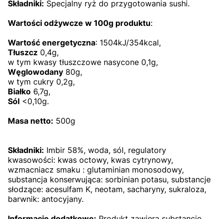
Składniki:
Specjalny ryż do przygotowania sushi.
Wartości odżywcze w 100g
produktu
:
Wartość energetyczna
: 1504kJ/354kcal,
Tłuszcz
0,4g,
w tym kwasy tłuszczowe nasycone 0,1g,
Węglowodany
80g,
w tym cukry 0,2g,
Białko
6,7g,
Sól
<0,10g.
Masa netto:
500g
Składniki:
Imbir 58%, woda, sól, regulatory
kwasowości: kwas octowy, kwas cytrynowy,
wzmacniacz smaku : glutaminian monosodowy,
substancja konserwująca: sorbinian potasu, substancje
słodzące: acesulfam K, neotam, sacharyny, sukraloza,
barwnik: antocyjany.
Informacje dodatkowe:
Produkt zawiera substancje