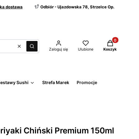
ka dostawa
Odbiór - Ujazdowska 78, Strzelce Op.
Produkty w kos
Wyczyść
Szukaj
Zaloguj się
Ulubione
Koszyk
estawy Sushi
Strefa Marek
Promocje
riyaki Chiński Premium 150ml