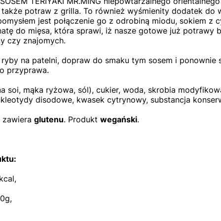
SOSEM TERIYAKI MR.MING niepowtarzalnego orientalnego c
a także potraw z grilla. To również wyśmienity dodatek d
omysłem jest połączenie go z odrobiną miodu, sokiem z cy
tę do mięsa, która sprawi, iż nasze gotowe już potrawy 
ny czy znajomych.
ryby na patelni, dopraw do smaku tym sosem i ponownie s
ko przyprawa.
 soi, mąka ryżowa, sól), cukier, woda, skrobia modyfikowa
kleotydy disodowe, kwasek cytrynowy, substancja konserw
e zawiera
glutenu
. Produkt
wegański
.
ktu:
kcal,
0g,