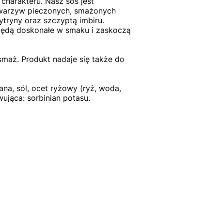
harakteru. Nasz sos jest
o warzyw pieczonych, smażonych
tryny oraz szczyptą imbiru.
będą doskonałe w smaku i zaskoczą
maż. Produkt nadaje się także do
na, sól, ocet ryżowy (ryż, woda,
ująca: sorbinian potasu.