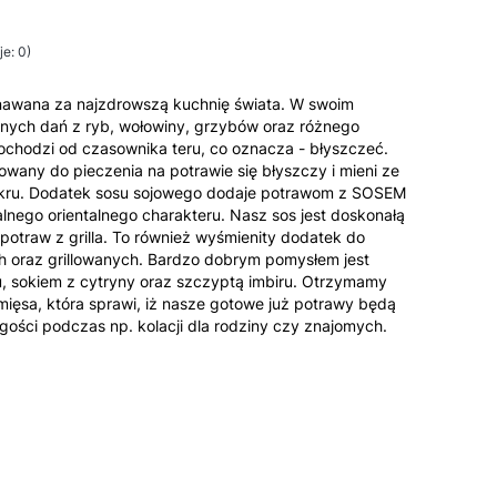
e: 0)
nawana za najzdrowszą kuchnię świata. W swoim
nych dań z ryb, wołowiny, grzybów oraz różnego
ochodzi od czasownika teru, co oznacza - błyszczeć.
any do pieczenia na potrawie się błyszczy i mieni ze
kru. Dodatek sosu sojowego dodaje potrawom z SOSEM
nego orientalnego charakteru. Nasz sos jest doskonałą
 potraw z grilla. To również wyśmienity dodatek do
 oraz grillowanych. Bardzo dobrym pomysłem jest
u, sokiem z cytryny oraz szczyptą imbiru. Otrzymamy
ięsa, która sprawi, iż nasze gotowe już potrawy będą
ości podczas np. kolacji dla rodziny czy znajomych.