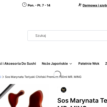
Pon. - Pt. 7 - 14
Darmowa i szyb
i i Akcesoria Do Sushi
Noże Japońskie
Patelnie Wok
Z
i
Sos Marynata Teriyaki Chiński Premium 150ml MR. MING
Sos Marynata Te