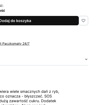
ść:
lość
Dodaj do koszyka
st Paczkomaty 24/7
iera wiele smacznych dań z ryb,
 co oznacza - błyszczeć. SOS
 dużą zawartość cukru. Dodatek