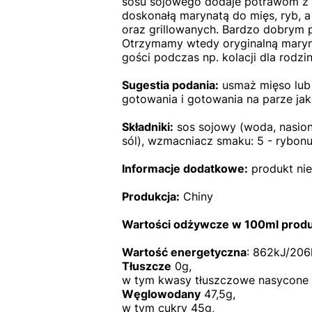
sosu sojowego dodaje potrawom z 
doskonałą marynatą do mięs, ryb, 
oraz grillowanych. Bardzo dobrym p
Otrzymamy wtedy oryginalną maryna
gości podczas np. kolacji dla rodzi
Sugestia podania:
usmaż mięso lub 
gotowania i gotowania na parze ja
Składniki:
sos sojowy (woda, nasiona
sól), wzmacniacz smaku: 5 - rybonu
Informacje dodatkowe:
produkt ni
Produkcja:
Chiny
Wartości odżywcze w 100ml produ
Wartość energetyczna
: 862kJ/206
Tłuszcze
0g,
w tym kwasy tłuszczowe nasycone 
Węglowodany
47,5g,
w tym cukry 45g,