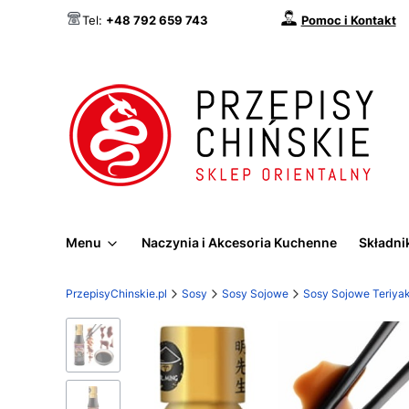
Pomoc i Kontakt
Tel:
+48 792 659 743
Menu
Naczynia i Akcesoria Kuchenne
Składnik
PrzepisyChinskie.pl
Sosy
Sosy Sojowe
Sosy Sojowe Teriyak