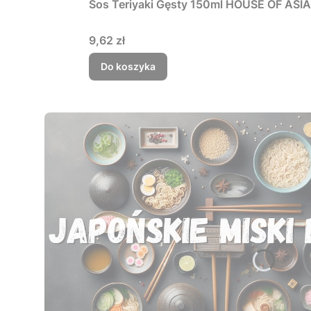
Sos Teriyaki Gęsty 150ml HOUSE OF ASIA
Cena
9,62 zł
Do koszyka