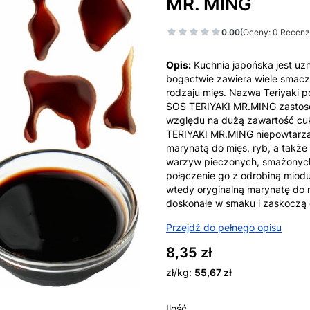
MR. MING
0.00
(Oceny: 0 Recenzj
Opis:
Kuchnia japońska jest uz
bogactwie zawiera wiele smacz
rodzaju mięs. Nazwa Teriyaki p
SOS TERIYAKI MR.MING zastosow
względu na dużą zawartość cu
TERIYAKI MR.MING niepowtarzal
marynatą do mięs, ryb, a także
warzyw pieczonych, smażonych
połączenie go z odrobiną miod
wtedy oryginalną marynatę do m
doskonałe w smaku i zaskoczą g
Przejdź do pełnego opisu
Cena
8,35 zł
zł/kg:
55,67 zł
Ilość