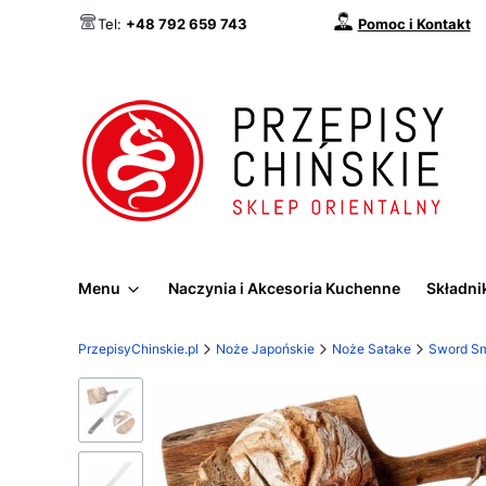
Pomoc i Kontakt
Tel:
+48 792 659 743
Menu
Naczynia i Akcesoria Kuchenne
Składnik
PrzepisyChinskie.pl
Noże Japońskie
Noże Satake
Sword Sm