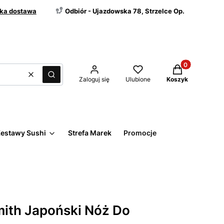
ka dostawa
Odbiór - Ujazdowska 78, Strzelce Op.
Produkty w kos
Wyczyść
Szukaj
Zaloguj się
Ulubione
Koszyk
estawy Sushi
Strefa Marek
Promocje
ith Japoński Nóż Do