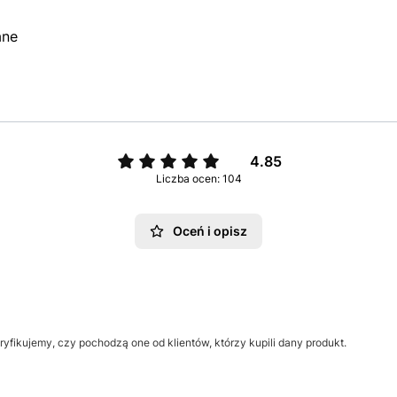
ane
4.85
Liczba ocen: 104
Oceń i opisz
yfikujemy, czy pochodzą one od klientów, którzy kupili dany produkt.