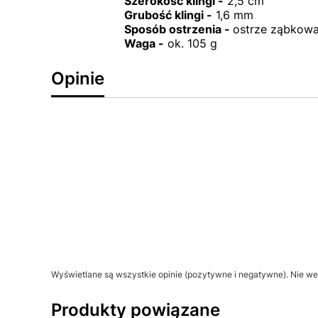
Szerokość klingi -
2,5 cm
Grubość klingi -
1,6 mm
Sposób ostrzenia -
ostrze ząbkow
Waga -
ok. 105 g
Opinie
Wyświetlane są wszystkie opinie (pozytywne i negatywne). Nie wer
Produkty powiązane