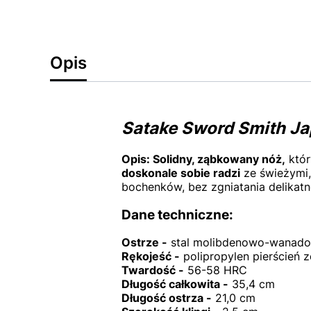
Opis
Satake Sword Smith J
Opis:
Solidny, ząbkowany nóż,
któr
doskonale sobie radzi
ze świeżymi,
bochenków, bez zgniatania delikatn
Dane techniczne:
Ostrze -
stal molibdenowo-wanad
Rękojeść -
polipropylen pierścień z
Twardość -
56-58 HRC
Długość całkowita -
35,4 cm
Długość ostrza -
21,0 cm