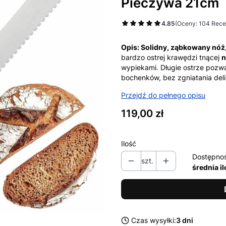
Pieczywa 21cm
4.85
(Oceny: 104 Rece
Opis:
Solidny, ząbkowany nóż
bardzo ostrej krawędzi tnącej
n
wypiekami. Długie ostrze pozw
bochenków, bez zgniatania deli
Przejdź do pełnego opisu
Cena
119,00 zł
Ilość
Dostępno
szt.
średnia i
Czas wysyłki:
3 dni