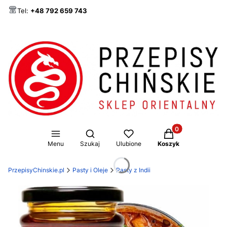
Tel:
+48 792 659 743
Produkty w koszy
Otwórz wyszukiwarkę
Menu
Szukaj
Ulubione
Koszyk
PrzepisyChinskie.pl
Pasty i Oleje
Pasty z Indii