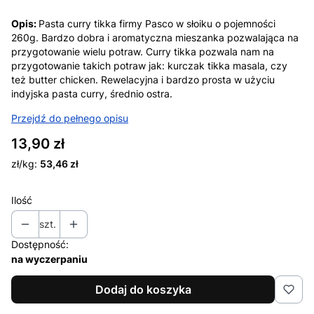
Opis:
Pasta curry tikka firmy Pasco w słoiku o pojemności
260g. Bardzo dobra i aromatyczna mieszanka pozwalająca na
przygotowanie wielu potraw. Curry tikka pozwala nam na
przygotowanie takich potraw jak: kurczak tikka masala, czy
też butter chicken. Rewelacyjna i bardzo prosta w użyciu
indyjska pasta curry, średnio ostra.
Przejdź do pełnego opisu
Cena
13,90 zł
zł/kg:
53,46 zł
Ilość
szt.
Dostępność:
na wyczerpaniu
Dodaj do koszyka