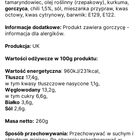
tamaryndowiec, olej roślinny (rzepakowy), kurkuma,
gorczyca
, chili 1,5%, sól, mieszanka przypraw, kwas
octowy, kwas cytrynowy, barwnik: E129, E122.
Informacje dodatkowe:
Produkt
zawiera gorczycę -
informacja dla alergików.
Produkcja:
UK
Wartości odżywcze w 100g produktu:
Wartość energetyczna
: 960kJ/231kcal,
Tłuszcz
17,4g,
w tym kwasy tłuszczowe nasycone 1,1g,
Węglowodany
13,2g,
w tym cukry 6,6g,
Białko
3,6g,
Sól
2,6g.
Masa netto:
260g
Sposób przechowywania:
Przechowywać w suchym i
chłodnym miejscu. Po otwarciu przechowywać w