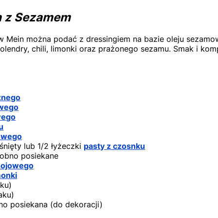
n z Sezamem
w Mein można podać z dressingiem na bazie oleju sezamo
lendry, chili, limonki oraz prażonego sezamu. Smak i kom
znego
owego
wego
u
owego
śnięty lub 1/2 łyżeczki
pasty z czosnku
robno posiekane
sojowego
monki
ku)
aku)
no posiekana (do dekoracji)