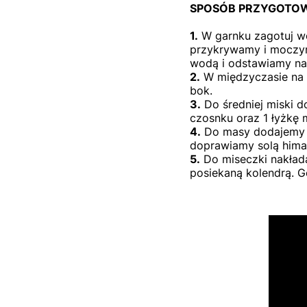
SPOSÓB PRZYGOTOW
1.
W garnku zagotuj w
przykrywamy i moczym
wodą i odstawiamy na
2.
W międzyczasie na 
bok.
3.
Do średniej miski do
czosnku oraz 1 łyżkę
4.
Do masy dodajemy zi
doprawiamy solą hima
5.
Do miseczki nakład
posiekaną kolendrą. G