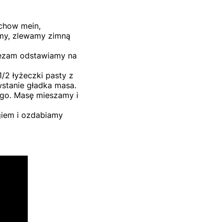
chow mein,
my, zlewamy zimną
sezam odstawiamy na
1/2 łyżeczki pasty z
stanie gładka masa.
ego. Masę mieszamy i
iem i ozdabiamy