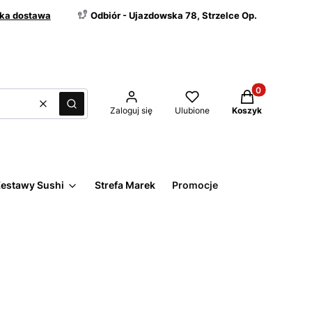
ka dostawa
Odbiór - Ujazdowska 78, Strzelce Op.
Produkty w kos
Wyczyść
Szukaj
Zaloguj się
Ulubione
Koszyk
estawy Sushi
Strefa Marek
Promocje