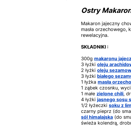
Ostry Makaro
Makaron jajeczny cho
masła orzechowego, ko
rewelacyjna.
SKŁADNIKI :
300g
makaronu jajec
3 łyżki
oleju arachid
2 łyżki
oleju sezamo
3 łyżki
białego sezam
1 łyżka
masła orzech
1 ząbek czosnku, wyci
1 małe
zielone chili
, d
4 łyżki
jasnego sosu 
1/2 łyżeczki
soku z li
czarny pieprz (do sma
sól himalajska
(do sm
świeża kolendrą, drob