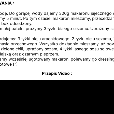
ANIA :
odę. Do gorącej wody dajemy 300g makaronu jajecznego 
y 5 minut. Po tym czasie, makaron mieszamy, przecedza
 bok odcedzony.
małej patelni prażymy 3 łyżki białego sezamu. Uprażony 
dajemy: 3 łyżki oleju arachidowego, 2 łyżki oleju sezamu, 
 masła orzechowego. Wszystko dokładnie mieszamy, aż pow
elone chili, uprażony sezam, 4 łyżki jasnego sosu sojow
lajską oraz czarnym pieprzem.
amy wcześniej ugotowany makaron, polewamy go dressing
otowe ! :)
Przepis Video :