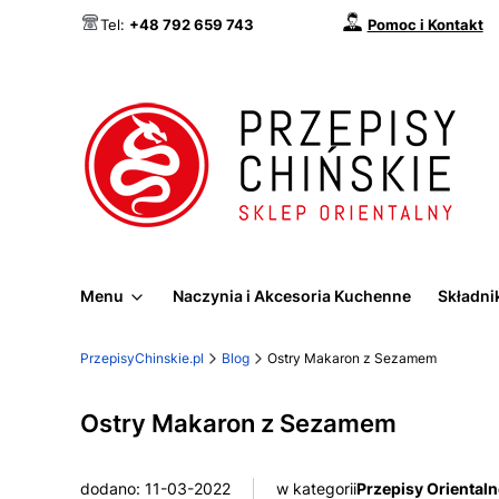
Pomoc i Kontakt
Tel:
+48 792 659 743
Menu
Naczynia i Akcesoria Kuchenne
Składnik
PrzepisyChinskie.pl
Blog
Ostry Makaron z Sezamem
Ostry Makaron z Sezamem
dodano: 11-03-2022
w kategorii
Przepisy Orientaln