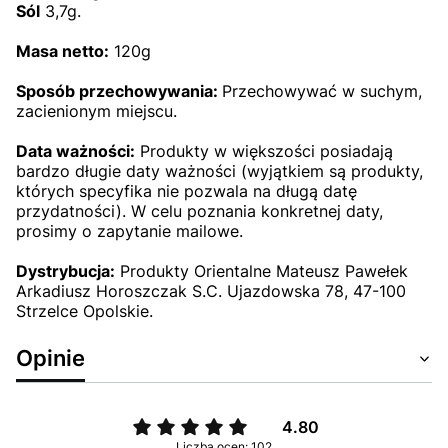
Sól
3,7g.
Masa netto:
120
g
Sposób przechowywania:
Przechowywać w suchym,
zacienionym miejscu.
Data ważności:
Produkty w większości posiadają
bardzo długie daty ważności (wyjątkiem są produkty,
których specyfika nie pozwala na długą datę
przydatności). W celu poznania konkretnej daty,
prosimy o zapytanie mailowe.
Dystrybucja:
Produkty Orientalne Mateusz Pawełek
Arkadiusz Horoszczak S.C. Ujazdowska 78, 47-100
Strzelce Opolskie.
Opinie
4.80
Liczba ocen: 102