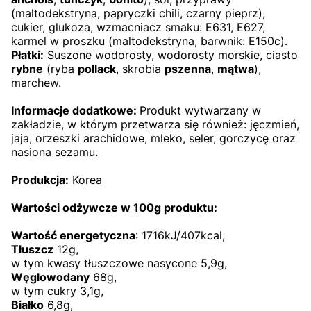
(maltodekstryna, papryczki chili, czarny pieprz),
cukier,
glukoza,
wzmacniacz smaku: E631, E627,
karmel w proszku (maltodekstryna, barwnik: E150c)
.
Płatki:
Suszone wodorosty, wodorosty morskie, ciasto
rybne
(ryba
pollack
, skrobia
pszenna
,
mątwa
),
marchew.
Informacje dodatkowe:
Produkt wytwarzany w
zakładzie, w którym przetwarza się również: jęczmień,
jaja, orzeszki arachidowe, mleko, seler, gorczycę oraz
nasiona sezamu.
Produkcja:
Korea
Wartości odżywcze w 100g produktu:
Wartość energetyczna
: 1716kJ/407kcal,
Tłuszcz
12g,
w tym kwasy tłuszczowe nasycone 5,9g,
Węglowodany
68g,
w tym cukry 3,1g,
Białko
6,8g,