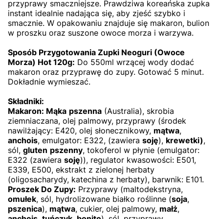
przyprawy smaczniejsze. Prawdziwa koreańska zupka
instant idealnie nadająca się, aby zjeść szybko i
smacznie. W opakowaniu znajduje się makaron, bulion
w proszku oraz suszone owoce morza i warzywa.
Sposób Przygotowania Zupki Neoguri (Owoce
Morza) Hot 120g:
Do 550ml wrzącej wody dodać
makaron oraz przyprawę do zupy. Gotować 5 minut.
Dokładnie wymieszać.
Składniki:
Makaron: M
ąka
pszenna
(Australia), skrobia
ziemniaczana, olej palmowy, przyprawy (środek
nawilżający: E420, olej słonecznikowy,
mątwa
,
anchois
, emulgator: E322, (zawiera
soję
),
krewetki)
,
sól,
gluten
pszenny
,
tokoferol w płynie (emulgator:
E322 (zawiera
soję
)), regulator kwasowości: E501,
E339, E500, ekstrakt z zielonej herbaty
(oligosacharydy, katechina z herbaty), barwnik: E101.
Proszek Do Zupy:
Przyprawy (maltodekstryna,
omułek
, sól, hydrolizowane białko roślinne (
soja
,
pszenica
),
mątwa
,
cukier, olej palmowy,
małż
,
anchois
,
tuńczyk
,
bonito
), sól,
przyprawy