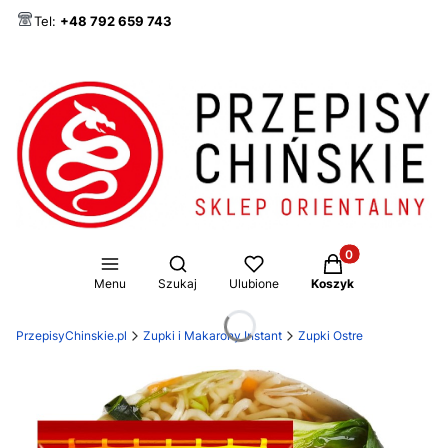
Tel:
+48 792 659 743
Produkty w koszy
Otwórz wyszukiwarkę
Menu
Szukaj
Ulubione
Koszyk
PrzepisyChinskie.pl
Zupki i Makarony Instant
Zupki Ostre