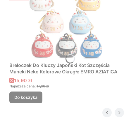
Breloczek Do Kluczy Japoński Kot Szczęścia
Maneki Neko Kolorowe Okrągłe EMRO AZIATICA
Cena promocyjna
15,90 zł
Najniższa cena:
17,90 zł
Do koszyka