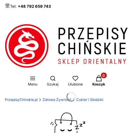
Tel:
+48 792 659 743
Produkty w koszy
Otwórz wyszukiwarkę
Menu
Szukaj
Ulubione
Koszyk
PrzepisyChinskie.pl
Zdrowa Żywność
Cukier i Słodziki