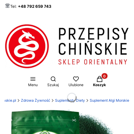
Tel:
+48 792 659 743
Produkty w koszy
Otwórz wyszukiwarkę
Menu
Szukaj
Ulubione
Koszyk
hinskie.pl
Zdrowa Żywność
Suplementy Diety
Suplement Algi Morskie