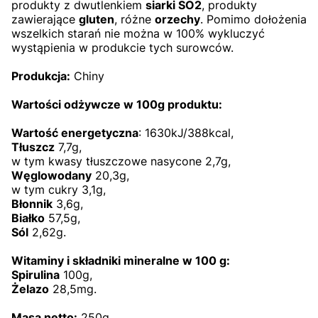
produkty z dwutlenkiem
siarki SO2
, produkty
zawierające
gluten
, różne
orzechy
. Pomimo dołożenia
wszelkich starań nie można w 100% wykluczyć
wystąpienia w produkcie tych surowców.
Produkcja:
Chiny
Wartości odżywcze w 100g produktu:
Wartość energetyczna
: 1630kJ/388kcal,
Tłuszcz
7,7g,
w tym kwasy tłuszczowe nasycone 2,7g,
Węglowodany
20,3g,
w tym cukry 3,1g,
Błonnik
3,6g,
Białko
57,5g,
Sól
2,62g.
Witaminy i składniki mineralne w 100 g:
Spirulina
100g,
Żelazo
28,5mg.
Masa netto:
250g