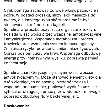
cynku, miedzi, chlorofilu i kwasu linolowego CLA.
Cynk pomaga zachować zdrowe włosy, paznokcie i
skórę. W postaci proszku, służy jako maseczka do
twarzy, dla każdego typu skóry oraz może być
stosowana jako środek do kąpieli.
Spirulina w proszku oczyszcza organizm z toksyn.
Posiada właściwości przeciwzapalne, antoksydacyjne
i antyalergiczne. Wspomaga metabolizm i proces
trawienia oraz wzmacnia system immunologiczny.
Zmniejsza ryzyko powstania zmian miażdżycowych.
Obniża poziom cukru we krwi. Wspomaga odbudowę
energii przy intensywnym wysiłku, poprawia pamięć i
koncentrację.
Spirulina charakteryzuje się silnymi właściwościami
antyoksydacyjnymi. Może stanowić element diety dla
osób cierpiących na anemię, niedobór żelaza i
wspomóc odchudzanie, ponieważ wydłuża uczucie
sytości oraz reguluje pracę przewodu pokarmowego
poprzez odbudowę flory bakteryjnej jelit.
Dawkowanie: