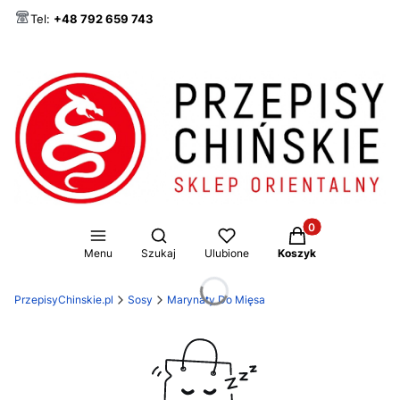
Tel:
+48 792 659 743
Produkty w koszy
Otwórz wyszukiwarkę
Menu
Szukaj
Ulubione
Koszyk
PrzepisyChinskie.pl
Sosy
Marynaty Do Mięsa