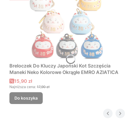
Breloczek Do Kluczy Japoński Kot Szczęścia
Maneki Neko Kolorowe Okrągłe EMRO AZIATICA
Cena promocyjna
15,90 zł
Najniższa cena:
17,90 zł
Do koszyka