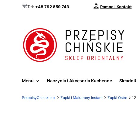
Pomoc i Kontakt
Tel:
+48 792 659 743
Menu
Naczynia i Akcesoria Kuchenne
Składnik
PrzepisyChinskie.pl
Zupki i Makarony Instant
Zupki Ostre
1