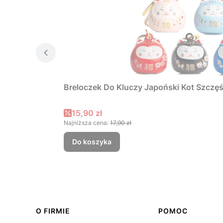
Breloczek Do Kluczy Japoński Kot Szcz
Cena promocyjna
15,90 zł
Najniższa cena:
17,90 zł
Do koszyka
Linki w stopce
O FIRMIE
POMOC