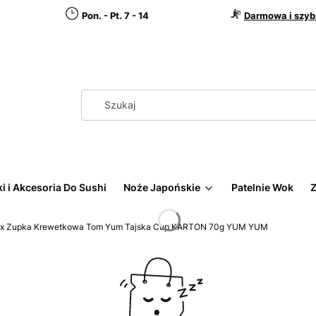
Pon. - Pt. 7 - 14
Darmowa i szyb
i i Akcesoria Do Sushi
Noże Japońskie
Patelnie Wok
Z
2x Zupka Krewetkowa Tom Yum Tajska Cup KARTON 70g YUM YUM