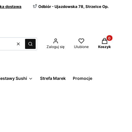
ka dostawa
Odbiór - Ujazdowska 78, Strzelce Op.
Produkty w kos
Wyczyść
Szukaj
Zaloguj się
Ulubione
Koszyk
estawy Sushi
Strefa Marek
Promocje