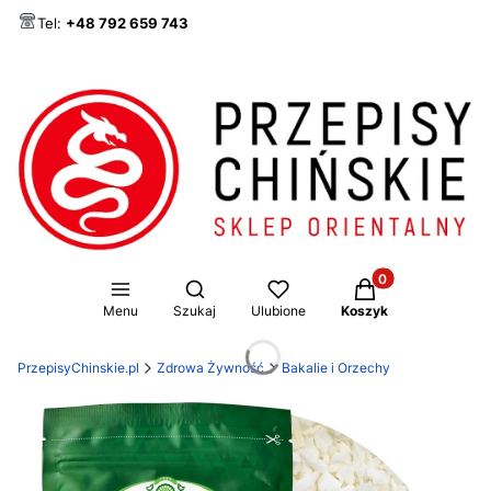
Tel:
+48 792 659 743
Produkty w koszy
Otwórz wyszukiwarkę
Menu
Szukaj
Ulubione
Koszyk
PrzepisyChinskie.pl
Zdrowa Żywność
Bakalie i Orzechy