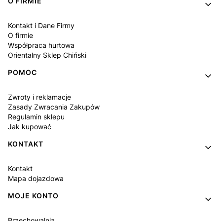
Linki w stopce
O FIRMIE
Kontakt i Dane Firmy
O firmie
Współpraca hurtowa
Orientalny Sklep Chiński
POMOC
Zwroty i reklamacje
Zasady Zwracania Zakupów
Regulamin sklepu
Jak kupować
KONTAKT
Kontakt
Mapa dojazdowa
MOJE KONTO
Przechowalnia