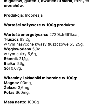
migdałów
,
glutenu
,
dwutlenku siarki
, różnych
orzechów
.
Produkcja:
Indonezja
Wartości odżywcze w 100g produktu:
Wartość energetyczna:
2720kJ/661kcal,
Tłuszcz
63,2g,
w tym nasycone kwasy tłuszczowe 53,25g,
Węglowodany
5,9g,
w tym cukry 5,6g,
Błonnik
21,1g,
Białko
6,6g,
Sól
0,07g.
Witaminy i składniki mineralne w 100g:
Magnez
90mg,
Żelazo
3,6mg,
Potas
660mg.
Masa netto:
1000g