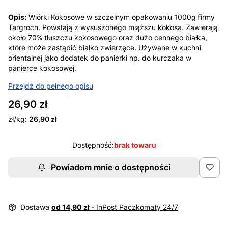
Opis:
Wiórki Kokosowe w szczelnym opakowaniu 1000g firmy
Targroch. Powstają z wysuszonego miąższu kokosa. Zawierają
około 70% tłuszczu kokosowego oraz dużo cennego białka,
które może zastąpić białko zwierzęce. Używane w kuchni
orientalnej jako dodatek do panierki np. do kurczaka w
panierce kokosowej.
Przejdź do pełnego opisu
Cena
26,90 zł
zł/kg:
26,90 zł
Dostępność:
brak towaru
Powiadom mnie o dostępności
Dostawa
od 14,90 zł
- InPost Paczkomaty 24/7