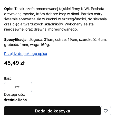
Opis:
Tasak szefa renomowanej tajskiej firmy KIWI. Posiada
drewnianą rączkę, która dobrze leży w dłoni. Bardzo ostry,
świetnie sprawdza się w kuchni w szczególności, do siekania
oraz cięcia twardszych składników. Wykonany ze stali
nierdzewnej oraz drewna impregnowanego.
Specyfikacja:
długość: 31cm, ostrze: 19cm, szerokość: 6cm,
grubość: 1mm, waga 160g.
Przejdź do pełnego opisu
Cena
45,49 zł
Ilość
szt.
Dostępność:
średnia ilość
Dodaj do koszyka