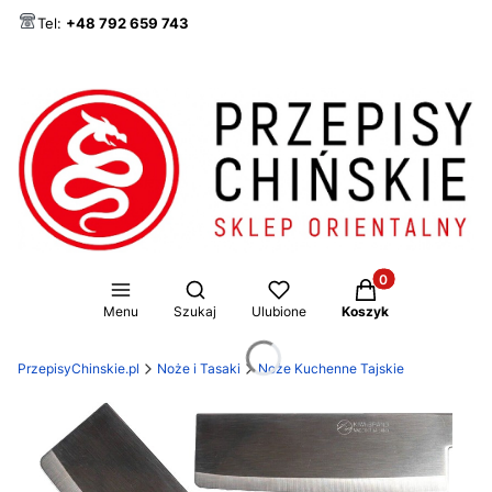
Tel:
+48 792 659 743
Produkty w koszy
Otwórz wyszukiwarkę
Menu
Szukaj
Ulubione
Koszyk
PrzepisyChinskie.pl
Noże i Tasaki
Noże Kuchenne Tajskie