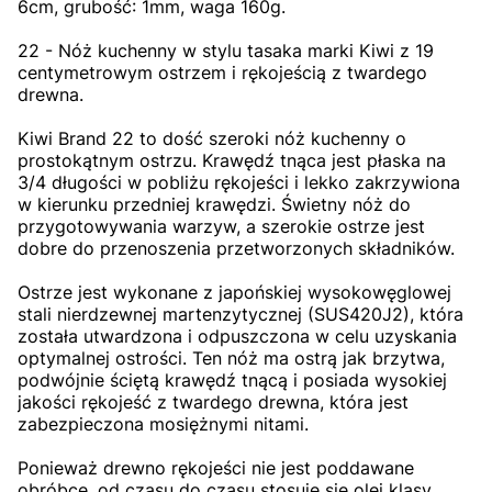
6cm, grubość: 1mm, waga 160g.
22 - Nóż kuchenny w stylu tasaka marki Kiwi z 19
centymetrowym ostrzem i rękojeścią z twardego
drewna.
Kiwi Brand 22 to dość szeroki nóż kuchenny o
prostokątnym ostrzu. Krawędź tnąca jest płaska na
3/4 długości w pobliżu rękojeści i lekko zakrzywiona
w kierunku przedniej krawędzi. Świetny nóż do
przygotowywania warzyw, a szerokie ostrze jest
dobre do przenoszenia przetworzonych składników.
Ostrze jest wykonane z japońskiej wysokowęglowej
stali nierdzewnej martenzytycznej (SUS420J2), która
została utwardzona i odpuszczona w celu uzyskania
optymalnej ostrości. Ten nóż ma ostrą jak brzytwa,
podwójnie ściętą krawędź tnącą i posiada wysokiej
jakości rękojeść z twardego drewna, która jest
zabezpieczona mosiężnymi nitami.
Ponieważ drewno rękojeści nie jest poddawane
obróbce, od czasu do czasu stosuje się olej klasy