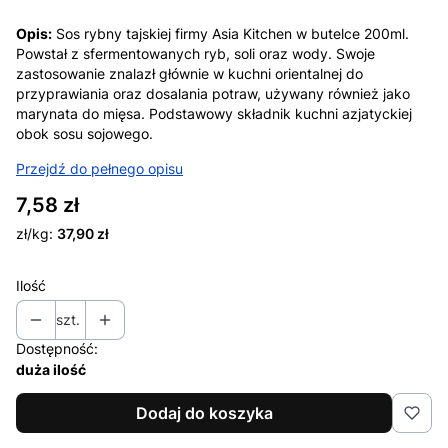
Opis:
Sos rybny tajskiej firmy Asia Kitchen w butelce 200ml.
Powstał z sfermentowanych ryb, soli oraz wody. Swoje
zastosowanie znalazł głównie w kuchni orientalnej do
przyprawiania oraz dosalania potraw, używany również jako
marynata do mięsa. Podstawowy składnik kuchni azjatyckiej
obok sosu sojowego.
Przejdź do pełnego opisu
Cena
7,58 zł
zł/kg:
37,90 zł
Ilość
szt.
Dostępność:
duża ilość
Dodaj do koszyka