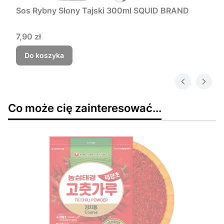
Sos Rybny Słony Tajski 300ml SQUID BRAND
Cena
7,90 zł
Do koszyka
Co może cię zainteresować...