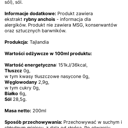
sól), sól.
Informacje dodatkowe:
Produkt zawiera
ekstrakt
rybny anchois
- informacja dla
alergików.
Produkt nie zawiera MSG, konserwantów
oraz sztucznych barwników.
Produkcja:
Tajlandia
Wartości odżywcze w 100ml produktu:
Wartość energetyczna
: 151kJ/36kcal,
Tłuszcz
0g,
w tym kwasy tłuszczowe nasycone 0g,
Węglowodany
2,9g,
w tym cukry 0g,
Białko
6g,
Sól
28,5g.
Masa netto:
2
00ml
Sposób przechowywania:
Przechowywać w suchym i
chłodnym miejscu, z dala od słońca. Po otwarciu