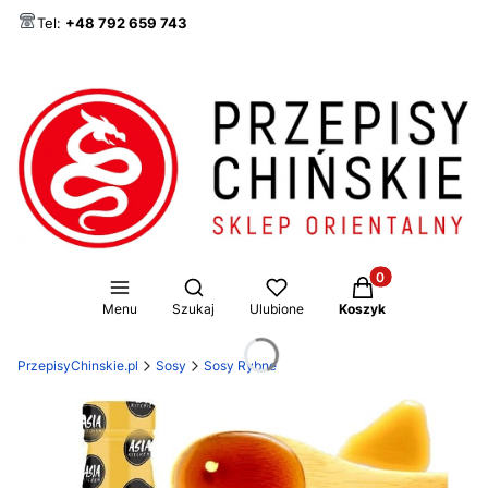
Tel:
+48 792 659 743
Produkty w koszy
Otwórz wyszukiwarkę
Menu
Szukaj
Ulubione
Koszyk
PrzepisyChinskie.pl
Sosy
Sosy Rybne