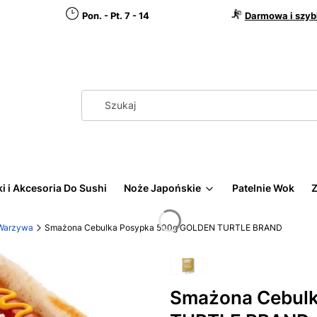
Pon. - Pt. 7 - 14
Darmowa i szyb
i i Akcesoria Do Sushi
Noże Japońskie
Patelnie Wok
Z
 Warzywa
Smażona Cebulka Posypka 500g GOLDEN TURTLE BRAND
Smażona Cebul