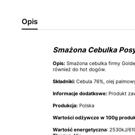
Opis
Smażona Cebulka Pos
Opis:
Smażona cebulka firmy Golde
również do hot dogów.
Składniki:
C
ebula 76%, olej palmow
Informacje dodatkowe:
Produkt zaw
Produkcja:
Polska
Wartości odżywcze w 100g produk
Wartość energetyczna
: 2530kJ/61