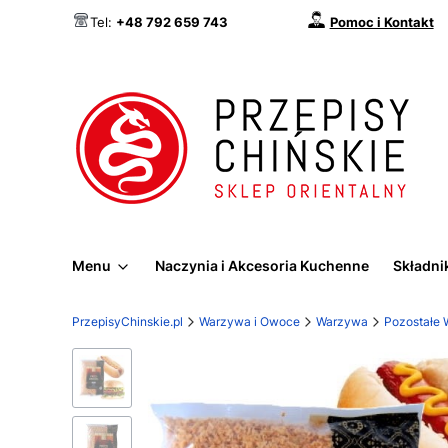
Pomoc i Kontakt
Tel:
+48 792 659 743
Menu
Naczynia i Akcesoria Kuchenne
Składnik
PrzepisyChinskie.pl
Warzywa i Owoce
Warzywa
Pozostałe