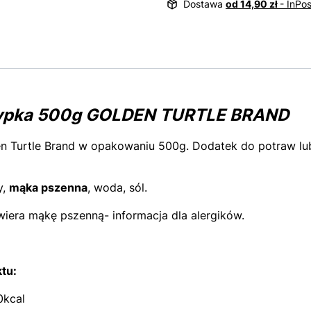
Dostawa
od 14,90 zł
- InPo
ypka 500g GOLDEN TURTLE BRAND
n Turtle Brand w opakowaniu 500g. Dodatek do potraw lu
y,
mąka pszenna
, woda, sól.
iera mąkę pszenną- informacja dla alergików.
tu:
0kcal