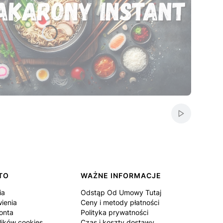
by otworzyć stronę.
by otworzyć stronę.
by otworzyć stronę.
by otworzyć stronę.
by otworzyć stronę.
Włącz autom
TO
WAŻNE INFORMACJE
ia
Odstąp Od Umowy Tutaj
ienia
Ceny i metody płatności
onta
Polityka prywatności
lików cookies
Czas i koszty dostawy