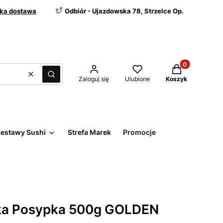
ka dostawa
Odbiór - Ujazdowska 78, Strzelce Op.
Produkty w kos
Wyczyść
Szukaj
Zaloguj się
Ulubione
Koszyk
estawy Sushi
Strefa Marek
Promocje
ka Posypka 500g GOLDEN