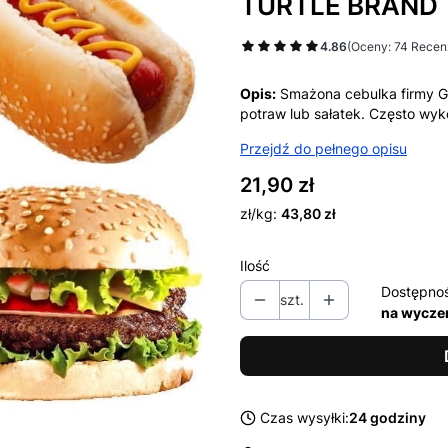
TURTLE BRAND
4.86
(Oceny: 74 Recenz
Opis:
Smażona cebulka firmy G
potraw lub sałatek. Często wy
Przejdź do pełnego opisu
Cena
21,90 zł
zł/kg:
43,80 zł
Ilość
Dostępno
szt.
na wycze
Czas wysyłki:
24 godziny