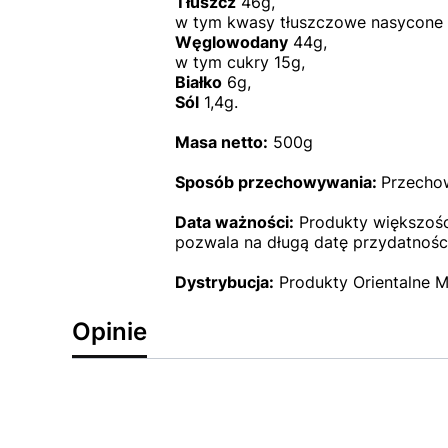
Tłuszcz
46g,
w tym kwasy tłuszczowe nasycone 
Węglowodany
44g,
w tym cukry 15g,
Białko
6g,
Sól
1,4g.
Masa netto:
500g
Sposób przechowywania:
Przecho
Data ważności:
Produkty większości
pozwala na długą datę przydatności
Dystrybucja:
Produkty Orientalne M
Opinie