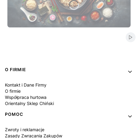
Naciśnij Enter lub spację, aby otworzyć stronę.
Naciśnij Enter lub spację, aby otworzyć stronę.
Naciśnij Enter lub spację, aby otworzyć stronę.
Naciśnij Enter lub spację, aby otworzyć stronę.
Naciśnij Enter lub spację, aby otworzyć stronę.
Włą
Linki w stopce
O FIRMIE
Kontakt i Dane Firmy
O firmie
Współpraca hurtowa
Orientalny Sklep Chiński
POMOC
Zwroty i reklamacje
Zasady Zwracania Zakupów