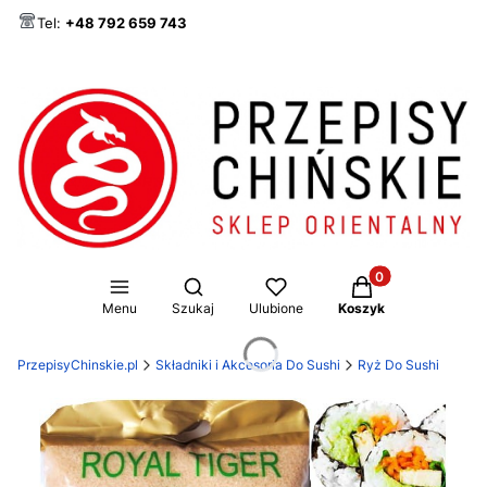
Tel:
+48 792 659 743
Produkty w koszy
Otwórz wyszukiwarkę
Menu
Szukaj
Ulubione
Koszyk
PrzepisyChinskie.pl
Składniki i Akcesoria Do Sushi
Ryż Do Sushi