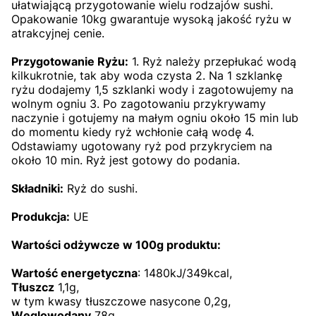
ułatwiającą przygotowanie wielu rodzajów sushi.
Opakowanie 10kg gwarantuje wysoką jakość ryżu w
atrakcyjnej cenie.
Przygotowanie Ryżu:
1. Ryż należy przepłukać wodą
kilkukrotnie, tak aby woda czysta 2. Na 1 szklankę
ryżu dodajemy 1,5 szklanki wody i zagotowujemy na
wolnym ogniu 3. Po zagotowaniu przykrywamy
naczynie i gotujemy na małym ogniu około 15 min lub
do momentu kiedy ryż wchłonie całą wodę 4.
Odstawiamy ugotowany ryż pod przykryciem na
około 10 min. Ryż jest gotowy do podania.
Składniki:
Ryż do sushi.
Produkcja:
UE
Wartości odżywcze w 100g produktu:
Wartość energetyczna
: 1480kJ/349kcal,
Tłuszcz
1,1g,
w tym kwasy tłuszczowe nasycone 0,2g,
Węglowodany
78g,