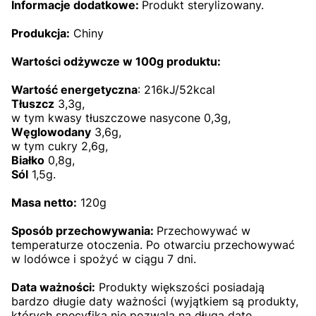
Informacje dodatkowe:
Produkt sterylizowany.
Produkcja:
Chiny
Wartości odżywcze w 100g produktu:
Wartość energetyczna
: 216kJ/52kcal
Tłuszcz
3,3g,
w tym kwasy tłuszczowe nasycone 0,3g,
Węglowodany
3,6g,
w tym cukry 2,6g,
Białko
0,8g,
Sól
1,5g.
Masa netto:
120g
Sposób przechowywania:
Przechowywać w
temperaturze otoczenia. Po otwarciu przechowywać
w lodówce i spożyć w ciągu 7 dni.
Data ważności:
Produkty większości posiadają
bardzo długie daty ważności (wyjątkiem są produkty,
których specyfika nie pozwala na długą datę