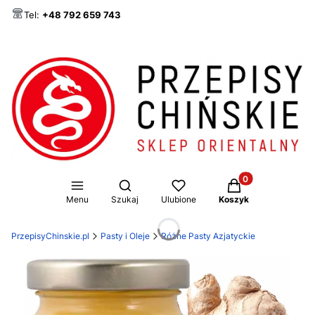
Tel:
+48 792 659 743
Produkty w koszy
Otwórz wyszukiwarkę
Menu
Szukaj
Ulubione
Koszyk
PrzepisyChinskie.pl
Pasty i Oleje
Różne Pasty Azjatyckie