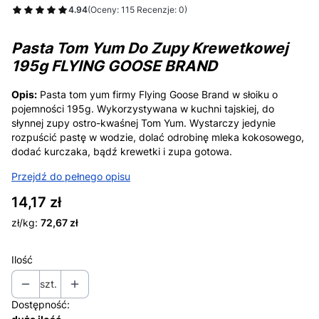
4.94
(Oceny: 115 Recenzje: 0)
Pasta Tom Yum Do Zupy Krewetkowej
195g FLYING GOOSE BRAND
Opis:
Pasta tom yum firmy Flying Goose Brand w słoiku o
pojemności 195g. Wykorzystywana w kuchni tajskiej, do
słynnej zupy ostro-kwaśnej Tom Yum. Wystarczy jedynie
rozpuścić pastę w wodzie, dolać odrobinę mleka kokosowego,
dodać kurczaka, bądź krewetki i zupa gotowa.
Przejdź do pełnego opisu
Cena
14,17 zł
zł/kg:
72,67 zł
Ilość
szt.
Dostępność: