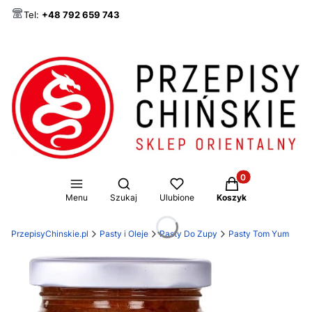
Tel:
+48 792 659 743
Produkty w koszy
Otwórz wyszukiwarkę
Menu
Szukaj
Ulubione
Koszyk
PrzepisyChinskie.pl
Pasty i Oleje
Pasty Do Zupy
Pasty Tom Yum