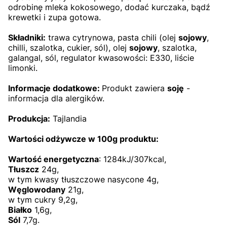
odrobinę mleka kokosowego, dodać kurczaka, bądź
krewetki i zupa gotowa.
Składniki:
trawa cytrynowa, pasta chili (olej
sojowy
,
chilli, szalotka, cukier, sól), olej
sojowy
, szalotka,
galangal, sól, regulator kwasowości: E330, liście
limonki.
Informacje dodatkowe:
Produkt zawiera
soję
-
informacja dla alergików.
Produkcja:
Tajlandia
Wartości odżywcze w 100g produktu:
Wartość energetyczna
: 1284kJ/307kcal,
Tłuszcz
24g,
w tym kwasy tłuszczowe nasycone 4g,
Węglowodany
21g,
w tym cukry 9,2g,
Białko
1,6g,
Sól
7,7g.