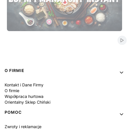
Naciśnij Enter lub spację, aby otworzyć stronę.
Naciśnij Enter lub spację, aby otworzyć stronę.
Naciśnij Enter lub spację, aby otworzyć stronę.
Naciśnij Enter lub spację, aby otworzyć stronę.
Naciśnij Enter lub spację, aby otworzyć stronę.
Włą
Linki w stopce
O FIRMIE
Kontakt i Dane Firmy
O firmie
Współpraca hurtowa
Orientalny Sklep Chiński
POMOC
Zwroty i reklamacje