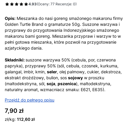
4.93
(Oceny: 77 Recenzje: 0)
Opis:
Mieszanka do nasi goreng smażonego makaronu firmy
Golden Turtle Brand o gramaturze 50g. Suszone warzywa i
przyprawy do przygotowania Indonezyjskiego smażonego
makaronu bami goreng. Mieszanka przypraw i warzyw to w
pełni gotowa mieszanka, które pozwoli na przygotowanie
azjatyckiego dania.
Składniki:
suszone warzywa 50% (cebula, por, czerwona
papryka), przyprawy 50% (sól, cebula, czosnek, kurkuma,
galangal, imbir, kmin,
seler
, olej palmowy, cukier, dekstroza,
ekstrakt drożdżowy, bulion, sos
sojowy
w proszku
(maltodekstryna, sól,
soja
,
pszenica
), maltodekstryna,
naturalny aromat, wzmacniacz smaku: E621, E635).
Przejdź do pełnego opisu
Cena
7,90 zł
zł/kg:
112,60 zł