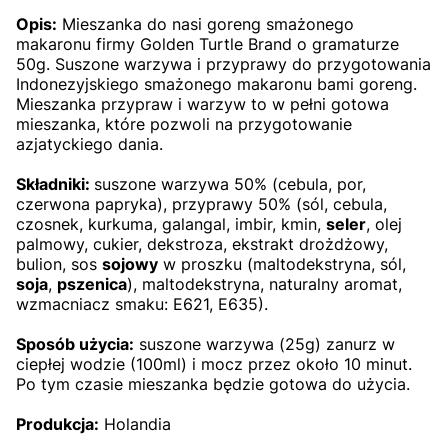
Opis:
Mieszanka do nasi goreng smażonego
makaronu firmy Golden Turtle Brand o gramaturze
50g. Suszone warzywa i przyprawy do przygotowania
Indonezyjskiego smażonego makaronu bami goreng.
Mieszanka przypraw i warzyw to w pełni gotowa
mieszanka, które pozwoli na przygotowanie
azjatyckiego dania.
Składniki:
suszone warzywa 50% (cebula, por,
czerwona papryka), przyprawy 50% (sól, cebula,
czosnek, kurkuma, galangal, imbir, kmin,
seler
, olej
palmowy, cukier, dekstroza, ekstrakt drożdżowy,
bulion, sos
sojowy
w proszku (maltodekstryna, sól,
soja
,
pszenica
), maltodekstryna, naturalny aromat,
wzmacniacz smaku: E621, E635).
Sposób użycia:
suszone warzywa (25g) zanurz w
ciepłej wodzie (100ml) i mocz przez około 10 minut.
Po tym czasie mieszanka będzie gotowa do użycia.
Produkcja:
Holandia