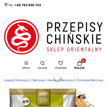
Tel:
+48 792 659 743
Produkty w koszy
Otwórz wyszukiwarkę
Menu
Szukaj
Ulubione
Koszyk
PrzepisyChinskie.pl
Warzywa i Owoce
Warzywa
Pozostałe Warzywa