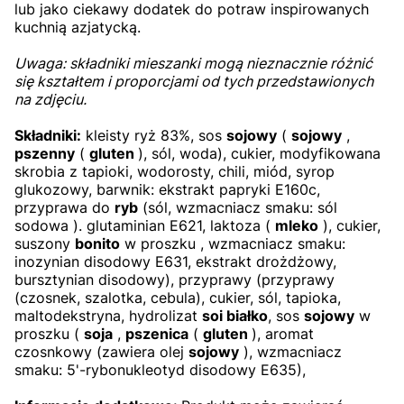
lub jako ciekawy dodatek do potraw inspirowanych
kuchnią azjatycką.
Uwaga: składniki mieszanki mogą nieznacznie różnić
się kształtem i proporcjami od tych przedstawionych
na zdjęciu.
Składniki:
kleisty ryż 83%, sos
sojowy
(
sojowy
,
pszenny
(
gluten
), sól, woda), cukier, modyfikowana
skrobia z tapioki, wodorosty, chili, miód, syrop
glukozowy, barwnik: ekstrakt papryki E160c,
przyprawa do
ryb
(sól, wzmacniacz smaku: sól
sodowa ). glutaminian E621, laktoza (
mleko
), cukier,
suszony
bonito
w proszku , wzmacniacz smaku:
inozynian disodowy E631, ekstrakt drożdżowy,
bursztynian disodowy), przyprawy (przyprawy
(czosnek, szalotka, cebula), cukier, sól, tapioka,
maltodekstryna, hydrolizat
soi białko
, sos
sojowy
w
proszku (
soja
,
pszenica
(
gluten
), aromat
czosnkowy (zawiera olej
sojowy
), wzmacniacz
smaku: 5'-rybonukleotyd disodowy E635),