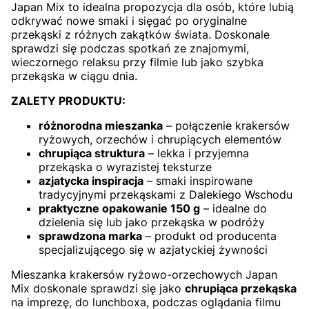
Japan Mix to idealna propozycja dla osób, które lubią
odkrywać nowe smaki i sięgać po oryginalne
przekąski z różnych zakątków świata. Doskonale
sprawdzi się podczas spotkań ze znajomymi,
wieczornego relaksu przy filmie lub jako szybka
przekąska w ciągu dnia.
ZALETY PRODUKTU:
różnorodna mieszanka
– połączenie krakersów
ryżowych, orzechów i chrupiących elementów
chrupiąca struktura
– lekka i przyjemna
przekąska o wyrazistej teksturze
azjatycka inspiracja
– smaki inspirowane
tradycyjnymi przekąskami z Dalekiego Wschodu
praktyczne opakowanie 150 g
– idealne do
dzielenia się lub jako przekąska w podróży
sprawdzona marka
– produkt od producenta
specjalizującego się w azjatyckiej żywności
Mieszanka krakersów ryżowo-orzechowych Japan
Mix doskonale sprawdzi się jako
chrupiąca przekąska
na imprezę, do lunchboxa, podczas oglądania filmu