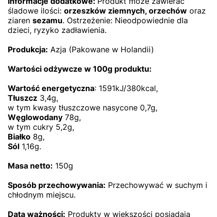
Informacje dodatkowe:
Produkt może zawierać
śladowe ilości:
orzeszków ziemnych, orzechów
oraz
ziaren
sezamu
. Ostrzeżenie: Nieodpowiednie dla
dzieci, ryzyko zadławienia.
Produkcja:
Azja (Pakowane w Holandii)
Wartości odżywcze w 100g produktu:
Wartość energetyczna
: 1591kJ/380kcal,
Tłuszcz
3,4g,
w tym kwasy tłuszczowe nasycone 0,7g,
Węglowodany
78g,
w tym cukry 5,2g,
Białko
8g,
Sól
1,16g.
Masa netto:
150g
Sposób przechowywania:
Przechowywać w suchym i
chłodnym miejscu.
Data ważności:
Produkty w większości posiadają