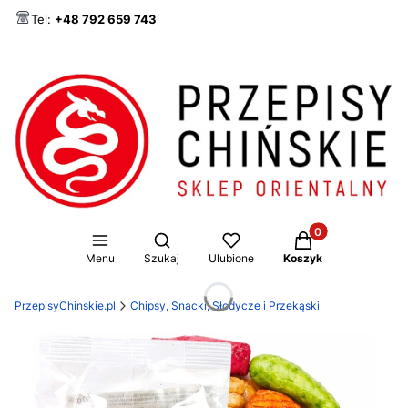
Tel:
+48 792 659 743
Produkty w koszy
Otwórz wyszukiwarkę
Menu
Szukaj
Ulubione
Koszyk
PrzepisyChinskie.pl
Chipsy, Snacki, Słodycze i Przekąski