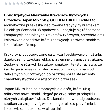
0.00
(Oceny: 0 Recenzje: 0)
Opis:
Azjatycka Mieszanka Krakersów Ryżowych i
Orzechów Japan Mix 150 g GOLDEN TURTLE BRAND
to
aromatyczna przekąska inspirowana tradycyjnymi smakami
Dalekiego Wschodu. W opakowaniu znajduje się różnorodna
kompozycja chrupiących krakersów ryżowych, orzechów oraz
kolorowych dodatków, które zachwycają zarówno smakiem,
jak i ciekawą formą.
Krakersy przygotowywane są z ryżu i poddawane smażeniu,
dzięki czemu uzyskują lekką, przyjemnie chrupiącą strukturę.
Zestawienie różnych kształtów, smaków i tekstur sprawia, że
każda garść mieszanki oferuje nieco inne doznania – od
delikatnych nut ryżowych po bardziej wyraziste akcenty
charakterystyczne dla azjatyckich przekąsek.
Japan Mix to idealna propozycja dla osób, które lubią
odkrywać nowe smaki i sięgać po oryginalne przekąski z
różnych zakątków świata. Doskonale sprawdzi się podczas
spotkań ze znajomymi, wieczornego relaksu przy filmie lub
jako szybka przekąska w ciągu dnia.