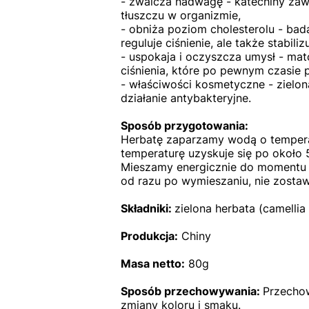
- zwalcza nadwagę - katechiny zaw
tłuszczu w organizmie,
- obniża poziom cholesterolu - bad
reguluje ciśnienie, ale także stabil
- uspokaja i oczyszcza umysł - mat
ciśnienia, które po pewnym czasie 
- właściwości kosmetyczne - zielon
działanie antybakteryjne.
Sposób przygotowania:
Herbatę zaparzamy wodą o temperat
temperaturę uzyskuje się po około 
Mieszamy energicznie do momentu ro
od razu po wymieszaniu, nie zostaw
Składniki:
zielona herbata (camellia 
Produkcja:
Chiny
Masa netto:
80g
Sposób przechowywania:
Przechow
zmiany koloru i smaku
.