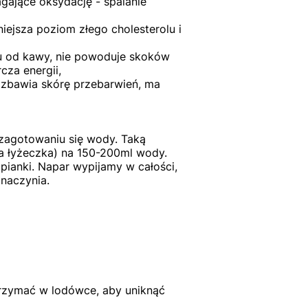
gające oksydację - spalanie
iejsza poziom złego cholesterolu i
iu od kawy, nie powoduje skoków
cza energii,
pozbawia skórę przebarwień, ma
 zagotowaniu się wody. Taką
ka łyżeczka) na 150-200ml wody.
pianki. Napar wypijamy w całości,
naczynia.
trzymać w lodówce,
aby uniknąć