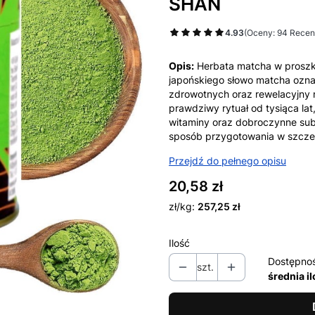
SHAN
4.93
(Oceny: 94 Recenz
Opis:
Herbata matcha w proszk
japońskiego słowo matcha ozna
zdrowotnych oraz rewelacyjny 
prawdziwy rytuał od tysiąca lat,
witaminy oraz dobroczynne sub
sposób przygotowania w szcze
Przejdź do pełnego opisu
Cena
20,58 zł
zł/kg:
257,25 zł
Ilość
Dostępno
szt.
średnia i