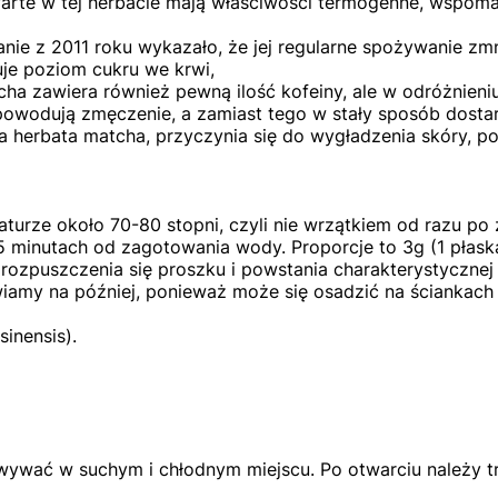
arte w tej herbacie mają właściwości termogenne, wspoma
anie z 2011 roku wykazało, że jej regularne spożywanie zmn
izuje poziom cukru we krwi,
cha zawiera również pewną ilość kofeiny, ale w odróżnien
powodują zmęczenie, a zamiast tego w stały sposób dostar
a herbata matcha, przyczynia się do wygładzenia skóry, 
urze około 70-80 stopni, czyli nie wrzątkiem od razu po
5 minutach od zagotowania wody. Proporcje to 3g (1 płas
zpuszczenia się proszku i powstania charakterystycznej 
iamy na później, ponieważ może się osadzić na ściankach 
sinensis).
ywać w suchym i chłodnym miejscu. Po otwarciu należy 