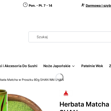
Pon. - Pt. 7 - 14
Darmowa i szyb
i i Akcesoria Do Sushi
Noże Japońskie
Patelnie Wok
Z
rbata Matcha w Proszku 80g SHAN WAI SHAN
Herbata Matcha