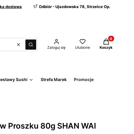
ka dostawa
Odbiór - Ujazdowska 78, Strzelce Op.
Produkty w kos
Wyczyść
Szukaj
Zaloguj się
Ulubione
Koszyk
estawy Sushi
Strefa Marek
Promocje
 w Proszku 80g SHAN WAI