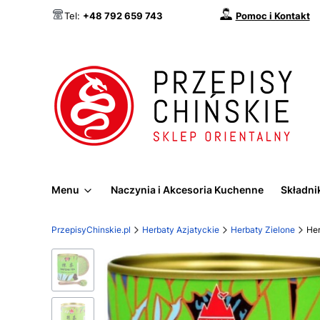
Pomoc i Kontakt
Tel:
+48 792 659 743
Menu
Naczynia i Akcesoria Kuchenne
Składnik
PrzepisyChinskie.pl
Herbaty Azjatyckie
Herbaty Zielone
He