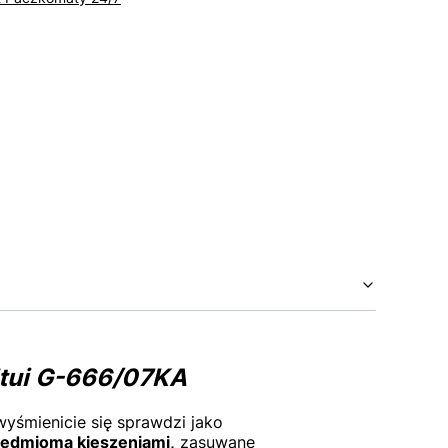
Etui G-666/07KA
wyśmienicie się sprawdzi jako
siedmioma kieszeniami,
zasuwane