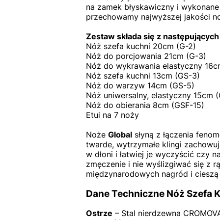
na zamek błyskawiczny i wykonane z
przechowamy najwyższej jakości noż
Zestaw składa się z następującyc
Nóż szefa kuchni 20cm (G-2)
Nóż do porcjowania 21cm (G-3)
Nóż do wykrawania elastyczny 16c
Nóż szefa kuchni 13cm (GS-3)
Nóż do warzyw 14cm (GS-5)
Nóż uniwersalny, elastyczny 15cm (
Nóż do obierania 8cm (GSF-15)
Etui na 7 noży
Noże
Global
słyną z łączenia fenom
twarde, wytrzymałe klingi zachowują 
w dłoni i łatwiej je wyczyścić czy
zmęczenie i nie wyślizgiwać się z 
międzynarodowych nagród i cieszą 
Dane Techniczne Nóż Szefa K
Ostrze
– Stal nierdzewna CROMOV