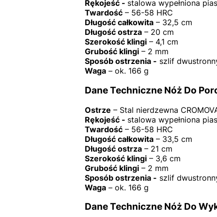
Rękojeść -
stalowa wypełniona pia
Twardość
– 56-58 HRC
Długość całkowita
– 32,5 cm
Długość ostrza
– 20 cm
Szerokość klingi
– 4,1 cm
Grubość klingi
– 2 mm
Sposób ostrzenia -
szlif dwustronn
Waga
– ok. 166 g
Dane Techniczne Nóż Do Porc
Ostrze
– Stal nierdzewna CROMOV
Rękojeść -
stalowa wypełniona pia
Twardość
– 56-58 HRC
Długość całkowita
– 33,5 cm
Długość ostrza
– 21 cm
Szerokość klingi
– 3,6 cm
Grubość klingi
– 2 mm
Sposób ostrzenia -
szlif dwustronn
Waga
– ok. 166 g
Dane Techniczne Nóż Do Wykr