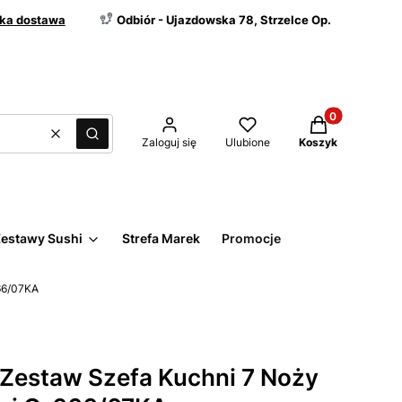
ka dostawa
Odbiór - Ujazdowska 78, Strzelce Op.
Produkty w kos
Wyczyść
Szukaj
Zaloguj się
Ulubione
Koszyk
estawy Sushi
Strefa Marek
Promocje
666/07KA
 Zestaw Szefa Kuchni 7 Noży