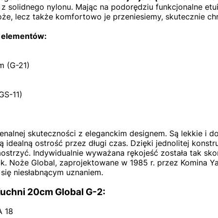
 solidnego nylonu. Mając na podorędziu funkcjonalne etui,
e, lecz także komfortowo je przeniesiemy, skutecznie chr
h elementów:
m (G-21)
GS-11)
enalnej skuteczności z eleganckim designem. Są lekkie i d
idealną ostrość przez długi czas. Dzięki jednolitej konstruk
 naostrzyć. Indywidualnie wyważana rękojeść została tak s
rąk. Noże Global, zaprojektowane w 1985 r. przez Komina Y
się niesłabnącym uznaniem.
uchni 20cm Global G-2:
A 18