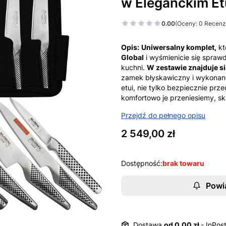
w Eleganckim E
0.00
(Oceny: 0 Recenzj
Opis:
Uniwersalny komplet,
kt
Global
i wyśmienicie się spraw
kuchni.
W zestawie znajduje si
zamek błyskawiczny i wykonane
etui, nie tylko bezpiecznie pr
komfortowo je przeniesiemy, sk
Przejdź do pełnego opisu
Cena
2 549,00 zł
Dostępność:
brak towaru
Powi
Dostawa
od 0,00 zł
- InPos