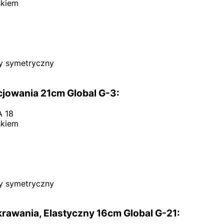
skiem
y symetryczny
jowania 21cm Global G-3:
A 18
skiem
y symetryczny
awania, Elastyczny 16cm Global G-21: