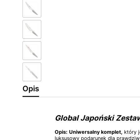
Opis
Global Japoński Zesta
Opis:
Uniwersalny komplet,
który 
luksusowy podarunek dla prawdziw