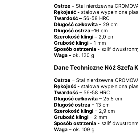
Ostrze –
Stal nierdzewna CROMOVA
Rękojeść -
stalowa wypełniona pia
Twardość –
56-58 HRC
Długość całkowita –
29 cm
Długość ostrza –
16 cm
Szerokość klingi –
2,0 cm
Grubość klingi –
1 mm
Sposób ostrzenia -
szlif dwustronn
Waga –
ok. 120 g
Dane Techniczne Nóż Szefa K
Ostrze
– Stal nierdzewna CROMOV
Rękojeść -
stalowa wypełniona pia
Twardość
– 56-58 HRC
Długość całkowita
– 25,5 cm
Długość ostrza
– 13 cm
Szerokość klingi
– 2,9 cm
Grubość klingi
– 2 mm
Sposób ostrzenia -
szlif dwustronn
Waga
– ok. 109 g