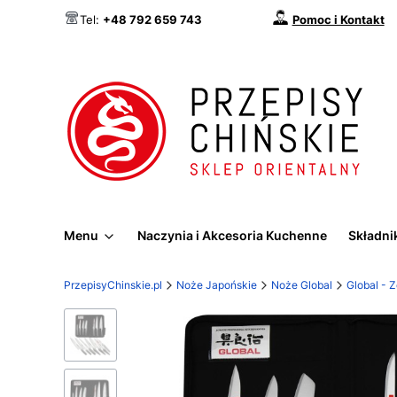
Pomoc i Kontakt
Tel:
+48 792 659 743
Menu
Naczynia i Akcesoria Kuchenne
Składnik
PrzepisyChinskie.pl
Noże Japońskie
Noże Global
Global - 