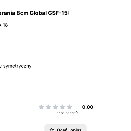
rania 8cm Global GSF-15:
A 18
y symetryczny
0.00
Liczba ocen: 0
Oceń i opisz