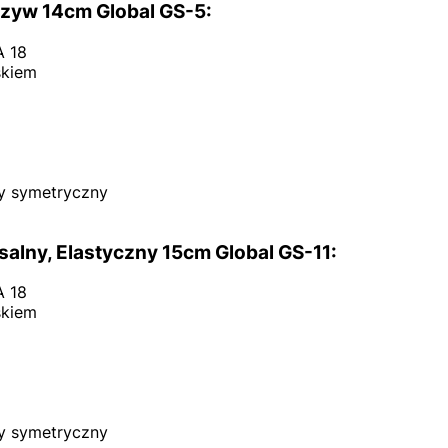
zyw 14cm Global GS-5:
A 18
skiem
y symetryczny
alny, Elastyczny 15cm Global GS-11:
A 18
skiem
y symetryczny