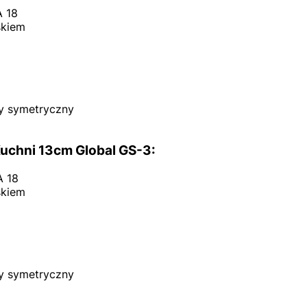
 18
skiem
y symetryczny
uchni 13cm Global GS-3:
A 18
skiem
y symetryczny