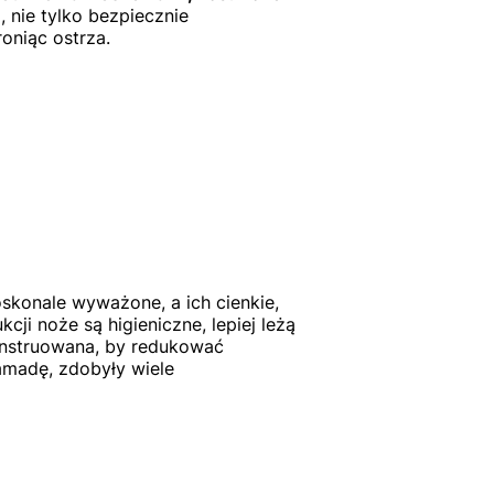
 nie tylko bezpiecznie
oniąc ostrza.
oskonale wyważone, a ich cienkie,
cji noże są higieniczne, lepiej leżą
konstruowana, by redukować
amadę, zdobyły wiele