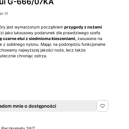
tui G-666/07KA
e: 0)
óry jest wymarzonym początkiem
przygody z nożami
dzi jako luksusowy podarunek dla prawdziwego szefa
ę czarne etui z siedmioma kieszeniami,
zasuwane na
 z solidnego nylonu. Mając na podorędziu funkcjonalne
zechowamy najwyższej jakości noże, lecz także
utecznie chroniąc ostrza.
adom mnie o dostępności
t Paczkomaty 24/7