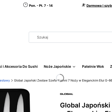
Pon. - Pt. 7 - 14
Darmowa i szyb
i i Akcesoria Do Sushi
Noże Japońskie
Patelnie Wok
Z
Zestawy
Global Japoński Zestaw Szefa Kuchni 7 Noży w Eleganckim Etui G-
Global Japoński