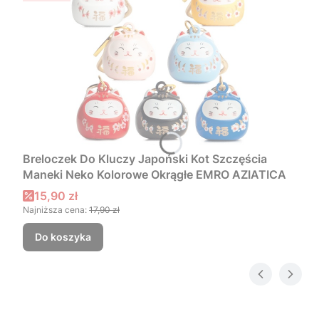
Breloczek Do Kluczy Japoński Kot Szczęścia
Maneki Neko Kolorowe Okrągłe EMRO AZIATICA
Cena promocyjna
15,90 zł
Najniższa cena:
17,90 zł
Do koszyka