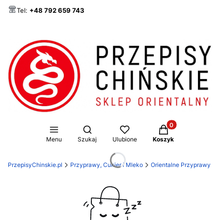
Tel:
+48 792 659 743
Produkty w koszy
Otwórz wyszukiwarkę
Menu
Szukaj
Ulubione
Koszyk
PrzepisyChinskie.pl
Przyprawy, Cukier i Mleko
Orientalne Przyprawy